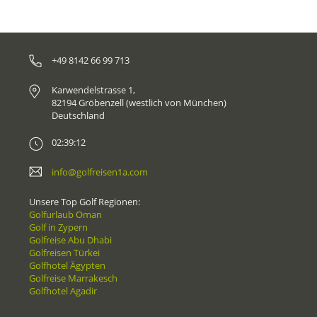
+49 8142 66 99 713
Karwendelstrasse 1,
82194 Gröbenzell (westlich von München)
Deutschland
02:39:12
info@golfreisen1a.com
Unsere Top Golf Regionen:
Golfurlaub Oman
Golf in Zypern
Golfreise Abu Dhabi
Golfreisen Türkei
Golfhotel Ägypten
Golfreise Marrakesch
Golfhotel Agadir