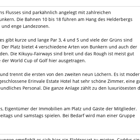
ns Flusses sind parkähnlich angelegt mit zahlreichen
unkern. Die Bahnen 10 bis 18 führen am Hang des Helderbergs
en und enge Landezonen.
es gibt kurze und lange Par 3, 4 und 5 und viele der Grüns sind
. Der Platz bietet 4 verschiedene Arten von Bunkern und auch der
en. Die Kikuyu-Fairways sind breit und das Rough ist meist gut
der World Cup of Golf hier ausgetragen.
 und trennt die ersten von den zweiten neun Löchern. Es ist mode
geschlossene Erinvale Estate Hotel hat sehr schöne Zimmer, eine g
undliches Personal. Die ganze Anlage zählt zu den luxuriösesten 
ls, Eigentümer der Immobilien am Platz und Gäste der Mitglieder.
reitags und samstags spielen. Bei Bedarf wird man einer Gruppe
ungen empfiehlt es sich hier ein Elektrocart zu mieten. Caddys si