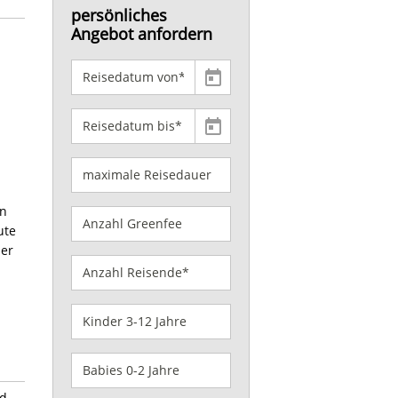
persönliches
Angebot anfordern
rn
ute
der
nd