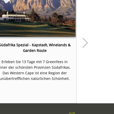
Südafrika Spezial - Kapstadt, Winelands &
14 Tag
Garden Route
Diese wunderb
Erleben Sie 13 Tage mit 7 Greenfees in
von Kapstadt
einer der schönsten Provinzen Südafrikas.
des Weinl
Das Western Cape ist eine Region der
Weinproben ge
unübertrefflichen natürlichen Schönheit.
zur
AGB