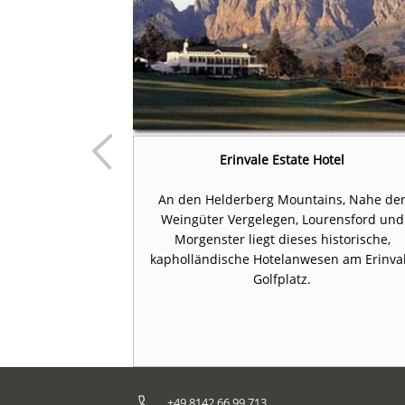
House
Erinvale Estate Hotel
use ist ein
An den Helderberg Mountains, Nahe de
ches Haus aus
Weingüter Vergelegen, Lourensford und
.
Morgenster liegt dieses historische,
kapholländische Hotelanwesen am Erinva
Golfplatz.
+49 8142 66 99 713