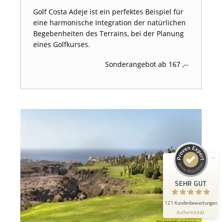
Golf Costa Adeje ist ein perfektes Beispiel für
eine harmonische Integration der natürlichen
Begebenheiten des Terrains, bei der Planung
eines Golfkurses.
Sonderangebot ab 167 ,--
Kundenbewertungen und Erfahrungen zu
Golfreisen1a - Golfreisen vom Spezialisten
SEHR GUT
100%
Empfehlungen auf
ProvenExpert.com
4,87 / 5,00
85
36
Bewertungen auf
Bewertungen von 3
ProvenExpert.com
anderen Quellen
SEHR GUT
Blick aufs ProvenExpert-Profil werfen
121 Kundenbewertungen
Authentizität
9.6.2026