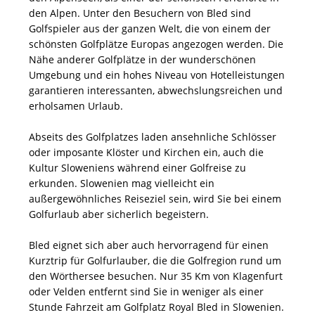
den Alpen. Unter den Besuchern von Bled sind
Golfspieler aus der ganzen Welt, die von einem der
schönsten Golfplätze Europas angezogen werden. Die
Nähe anderer Golfplätze in der wunderschönen
Umgebung und ein hohes Niveau von Hotelleistungen
garantieren interessanten, abwechslungsreichen und
erholsamen Urlaub.
Abseits des Golfplatzes laden ansehnliche Schlösser
oder imposante Klöster und Kirchen ein, auch die
Kultur Sloweniens während einer Golfreise zu
erkunden. Slowenien mag vielleicht ein
außergewöhnliches Reiseziel sein, wird Sie bei einem
Golfurlaub aber sicherlich begeistern.
Bled eignet sich aber auch hervorragend für einen
Kurztrip für Golfurlauber, die die Golfregion rund um
den Wörthersee besuchen. Nur 35 Km von Klagenfurt
oder Velden entfernt sind Sie in weniger als einer
Stunde Fahrzeit am Golfplatz Royal Bled in Slowenien.