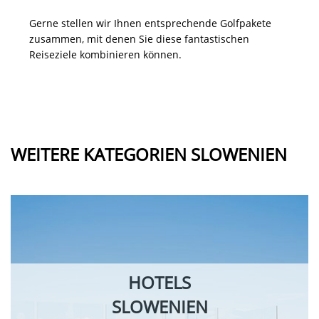
Gerne stellen wir Ihnen entsprechende Golfpakete
zusammen, mit denen Sie diese fantastischen
Reiseziele kombinieren können.
WEITERE KATEGORIEN SLOWENIEN
HOTELS
SLOWENIEN