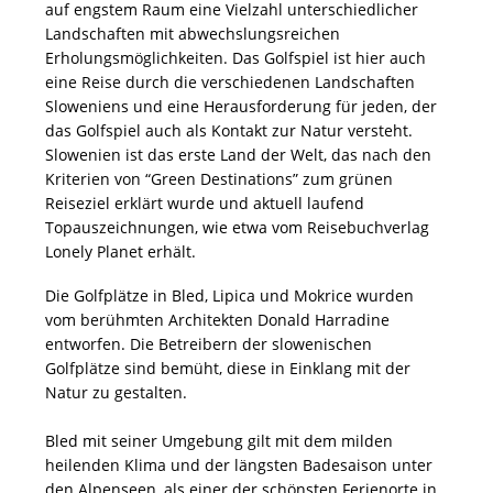
auf engstem Raum eine Vielzahl unterschiedlicher
Landschaften mit abwechslungsreichen
Erholungsmöglichkeiten. Das Golfspiel ist hier auch
eine Reise durch die verschiedenen Landschaften
Sloweniens und eine Herausforderung für jeden, der
das Golfspiel auch als Kontakt zur Natur versteht.
Slowenien ist das erste Land der Welt, das nach den
Kriterien von “Green Destinations” zum grünen
Reiseziel erklärt wurde und aktuell laufend
Topauszeichnungen, wie etwa vom Reisebuchverlag
Lonely Planet erhält.
Die Golfplätze in Bled, Lipica und Mokrice wurden
vom berühmten Architekten Donald Harradine
entworfen. Die Betreibern der slowenischen
Golfplätze sind bemüht, diese in Einklang mit der
Natur zu gestalten.
Bled mit seiner Umgebung gilt mit dem milden
heilenden Klima und der längsten Badesaison unter
den Alpenseen, als einer der schönsten Ferienorte in