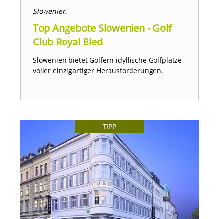
Slowenien
Top Angebote Slowenien - Golf
Club Royal Bled
Slowenien bietet Golfern idyllische Golfplätze
voller einzigartiger Herausforderungen.
TIPP