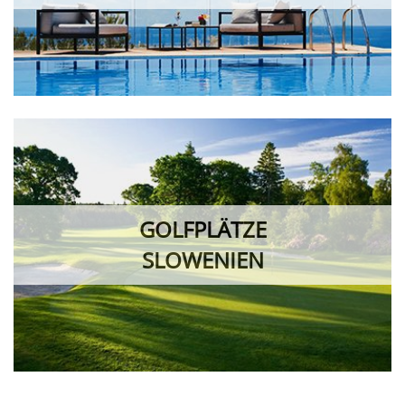
GOLFPLÄTZE
SLOWENIEN