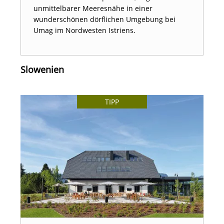
unmittelbarer Meeresnähe in einer
wunderschönen dörflichen Umgebung bei
Umag im Nordwesten Istriens.
Slowenien
TIPP