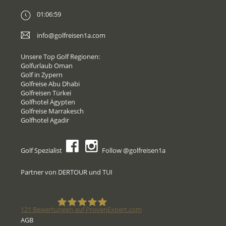
01:06:59
info@golfreisen1a.com
Unsere Top Golf Regionen:
Golfurlaub Oman
Golf in Zypern
Golfreise Abu Dhabi
Golfreisen Türkei
Golfhotel Ägypten
Golfreise Marrakesch
Golfhotel Agadir
Golf Spezialist
Follow @golfreisen1a
Partner von DERTOUR und TUI
121
Bewertungen auf ProvenExpert.com
AGB