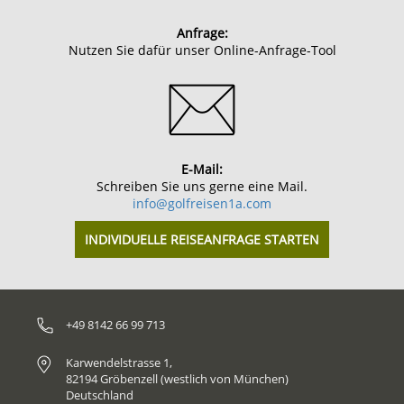
Anfrage:
Nutzen Sie dafür unser Online-Anfrage-Tool
E-Mail:
Schreiben Sie uns gerne eine Mail.
info@golfreisen1a.com
INDIVIDUELLE REISEANFRAGE STARTEN
+49 8142 66 99 713
Karwendelstrasse 1,
82194 Gröbenzell (westlich von München)
Deutschland