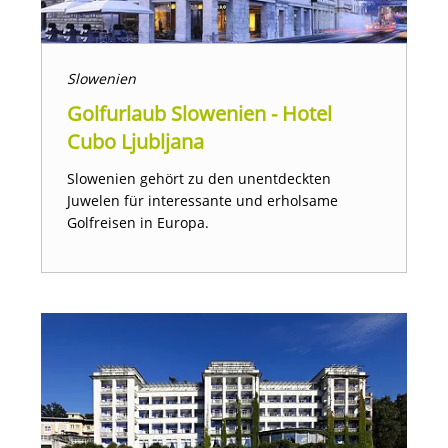
Slowenien
Golfurlaub Slowenien - Hotel
Cubo Ljubljana
Slowenien gehört zu den unentdeckten
Juwelen für interessante und erholsame
Golfreisen in Europa.