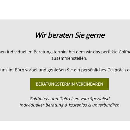
h. Wir
Nur ein Golfer weiß, wie das "Herz eines Golfers
t vor
schlägt". Nur ein Golfer kennt die Faszination,
e
hrmals
die von diesem "kleinen Ball" ausgeht.
nland,
Z
d wir
lfen in