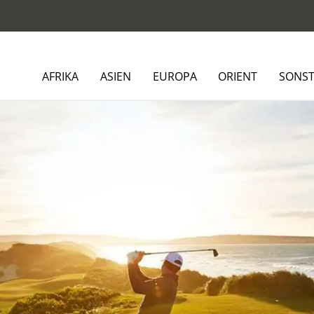
AFRIKA
ASIEN
EUROPA
ORIENT
SONST
en1a.com - Entdecken Sie unvergesslich
abenteuer in Afrika
elt des Golfsports und entdecken Sie mit Golfreisen1a.com unverge
 sind Ihr Experte für exklusive Golfurlaube in einer einzigartigen
 Golfplätzen begeistert.