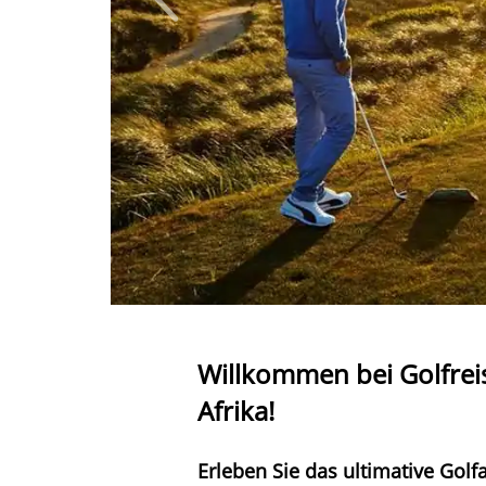
Afrika ist der perfekte Ort für Golflie
beeindruckende Auswahl an Golfplätzen
atemberaubendem Meerblick oder inmitt
Ihr Handicap verbessern, sondern auch
Unsere Golfreiseziele in Afrika
Bei Golfreisen1a.com bieten wir Ihnen s
Golfparadies Südafrika, wo Sie auf Cha
entdecken können. Entdecken Sie das m
orientalischem Flair bieten. Oder lass
einzigartiges Safari-Golf-Erlebnis ermö
Unser Service für Ihren Golfurla
Bei Golfreisen1a.com legen wir großen
Seite und plant für Sie individuelle Go
Afrikas, sondern kümmern uns auch um 
Freizeitaktivitäten, kulturellen Highli
Buchen Sie Ihre Golfreise mit 