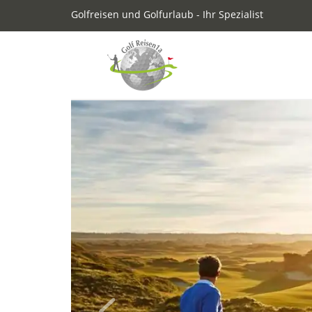
Golfreisen und Golfurlaub - Ihr Spezialist
Previous
Willkommen bei Golfreis
Afrika!
Erleben Sie das ultimative Golf
Tauchen Sie ein in die faszinierende W
vorgebuchten Startzeiten in Afrika. Wir
Natur, reichen Kultur und erstklassigen
Warum Golfreisen in Afrika?