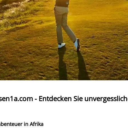
bhaber, die nach außergewöhnlichen Golfreiseerlebnissen suchen. Da
, die von renommierten Golfarchitekten gestaltet wurden. Spielen
en der atemberaubenden Savannenlandschaft. Afrika ist die perfek
 die natürliche Schönheit des Kontinents genießen können.
orgfältig ausgewählte Golfreiseziele in Afrika, die Sie begeistern 
mpionship-Plätzen spielen und gleichzeitig die faszinierende Tier
agische Marokko mit seinen eleganten Golfresorts, die eine perfe
en Sie sich von Kenias Golfplätzen begeistern, die von üppigen Gr
glichen.
ub in Afrika
 Wert auf erstklassigen Service und maßgeschneiderte Golfreisen.
lfurlaube nach Ihren Vorlieben. Wir organisieren nicht nur Ihre Te
erstklassige Unterkünfte in der Nähe der Golfresorts. Darüber h
ghts und kulinarischen Genüssen, damit Sie Ihren Golfurlaub in Afri
Golfreisen1a.com