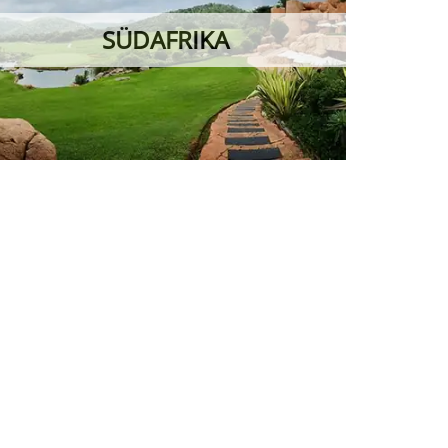
otel für Ihre nächsten Golfreisen für Sie gemeinsam
der auch per Telefon.
zuverlässig
ine gelungene Golfreise ist Vertrauenssache.