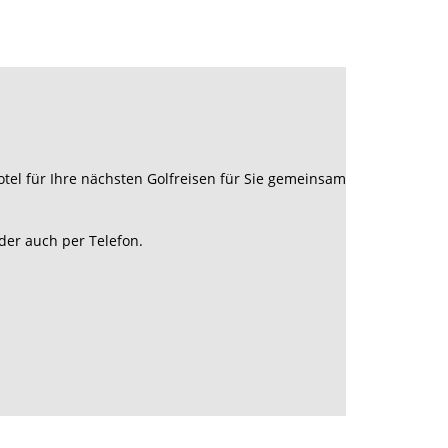
Wir organisieren seit vielen Jahren
rlebnisreiche Reisen. Unsere Kunden kommen
immer wieder. Wir freuen uns auch Sie in
ukunft zu unseren Kunden zählen zu können.