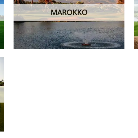
nen individuellen Beratungstermin, bei dem wir das perfekte Golfh
zusammenstellen.
uns im Büro vorbei und genießen Sie ein persönliches Gespräch o
BERATUNGSTERMIN VEREINBAREN
Golfhotels und Golfreisen vom Spezialist!
individueller beratung & kostenlos & unverbindlich
erfahren
E