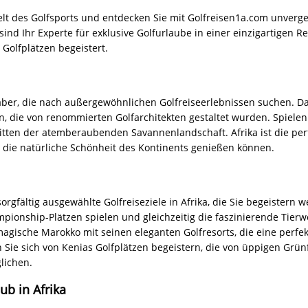
er in Afrika und lassen Sie sich von der faszinierenden Kombinatio
heute, um Ihre maßgeschneiderte Golfreise zu planen. Golfreisen1
chem Know-how zur Verfügung. Wir freuen uns darauf, Ihnen bei d
er Kontraste, hält auch für Golfbegeisterte einzigartige Golfurlaubs
chen Landschaften und einer wachsenden Anzahl von Golfplätzen b
cht nur herausragende Golfplätze, sondern auch unvergessliche Natu
olfdestinationen geworden und bieten eine beeindruckende Auswa
 Küstenplätzen mit atemberaubendem Meerblick bis hin zu Golfres
 eine Vielfalt an Landschaften und Herausforderungen für Golfer all
auch kulturelle Entdeckungen und Abenteuer. Von spektakulären Sa
hin zu authentischen Begegnungen mit den Einheimischen - ein Golf
turwunder des Kontinents zu erkunden.
en hervorragenden Service und ihre erstklassigen Einrichtungen bek
ntspannen, die afrikanische Gastfreundschaft genießen und regiona