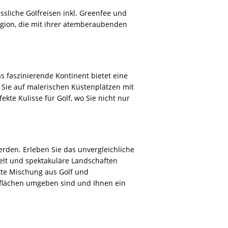
n aus Golf, Natur und Kultur
a.com steht Ihnen mit
er Verwirklichung Ihrer Golfträume in
erlebnisse bereit. Mit seiner
ietet Afrika eine spannende Mischung
rerlebnisse. Länder wie Südafrika,
hl an Plätzen, die von renommierten
orts inmitten der afrikanischen
er Spielstärken.
faris in den berühmten Nationalparks
urlaub in Afrika ermöglicht es Ihnen,
annt. Hier können Sie nach einem Tag
le kulinarische Köstlichkeiten