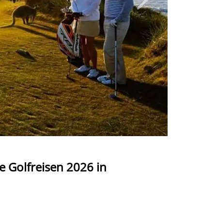
s faszinierende Kontinent bietet eine
 Sie auf malerischen Küstenplätzen mit
te Kulisse für Golf, wo Sie nicht nur
werden. Erleben Sie das unvergleichliche
welt und spektakuläre Landschaften
kte Mischung aus Golf und
ünflächen umgeben sind und Ihnen ein
 Unser erfahrenes Team steht Ihnen zur
e Times auf den besten Golfplätzen
inaus bieten wir Ihnen Empfehlungen zu
ka in vollen Zügen genießen können.