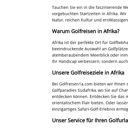
Erleben Sie das ultimative Golfabenteu
verzaubern. Kontaktieren Sie uns noch 
herausragendem Service und umfangrei
Afrika zu helfen!
Afrika, der faszinierende Kontinent voll
beeindruckenden Naturvielfalt, exotis
aus Golfspiel und Abenteuer.
Ein Golfurlaub in Afrika verspricht ni
Marokko und Kenia sind zu beliebten G
Golfarchitekten entworfen wurden. Von
Savanne - die Golfplätze Afrikas bieten
Abseits des Golfplatzes bietet Afrika 
über Besuche historischer Stätten bis 
das reiche kulturelle Erbe und die Na
Die Golfresorts in Afrika sind für ihr
auf dem Golfplatz in luxuriösen Spas e
probieren.