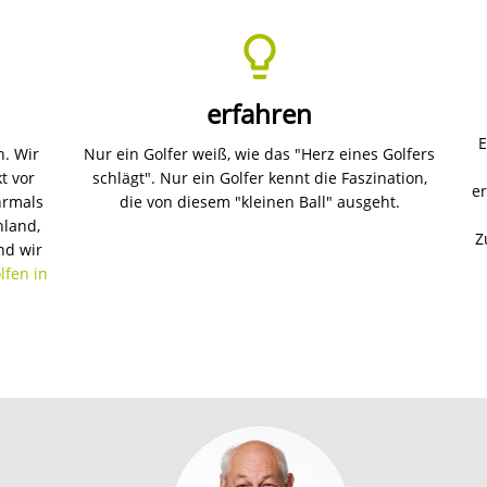
Mühelos zu Ihrer Traumreise
wir für Sie Ihre passenden Golfreisen mit den schönsten Golfhot
KOSTENLOSE REISEANFRAGE STARTEN
Kostenlos & unverbindlich
KONTAKTIEREN SIE UNS