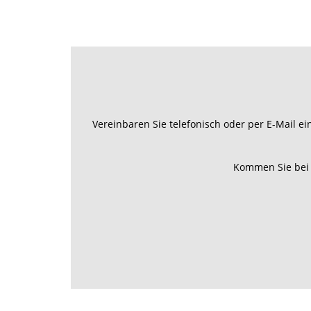
30 Jahre Golferfahrung sprechen für sic
testen jährlich unsere Golfpartner direk
Ort. In den letzten Jahren waren wir me
in Spanien,
Golfreisen Portugal
, Grieche
Italien, Tunesien,
Golfreisen Bulgarien
un
waren natürlich auch schon mehrmals
go
Südafrika
.