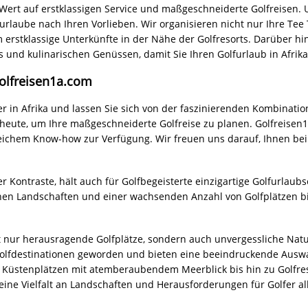
 einzigartiges Erlebnis, das Golfspiel mit der Faszination der afri
e Afrikas und genießen Sie unvergessliche Golfmomente auf den ers
 weitere Fragen haben oder weitere Informationen benötigen!
Unsere Reiseziele
MAROKKO