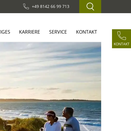
+49 8142 66 99 713
IGES
KARRIERE
SERVICE
KONTAKT
KONTAKT
Next
e Golfreisen 2026 in
ssliche Golfreisen inkl. Greenfee und
 Region, die mit ihrer atemberaubenden