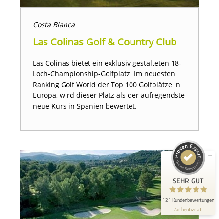
Costa Blanca
Las Colinas Golf & Country Club
Las Colinas bietet ein exklusiv gestalteten 18-
Loch-Championship-Golfplatz. Im neuesten
Kundenbewertungen und Erfahrungen zu
Ranking Golf World der Top 100 Golfplätze in
Golfreisen1a - Golfreisen vom Spezialisten
Europa, wird dieser Platz als der aufregendste
neue Kurs in Spanien bewertet.
SEHR GUT
100%
Empfehlungen auf
ProvenExpert.com
4,87 / 5,00
85
36
Bewertungen auf
Bewertungen von 3
ProvenExpert.com
anderen Quellen
SEHR GUT
Blick aufs ProvenExpert-Profil werfen
121 Kundenbewertungen
Authentizität
9.6.2026