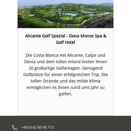
&
Alicante Golf Spezial - Dona Monse Spa &
Golf Hotel
d
Die Costa Blanca mit Alicante, Calpe und
en
Denia und dem tollen Inland bieten Ihnen
D
20 großartige Golfanlagen. Genügend
ie
Golfplätze für einen erfolgreichen Trip. Die
G
tollen Strände und das milde Klima
ermöglichen es Ihnen rund ums Jahr zu
golfen.
+49 8142 66 99 713