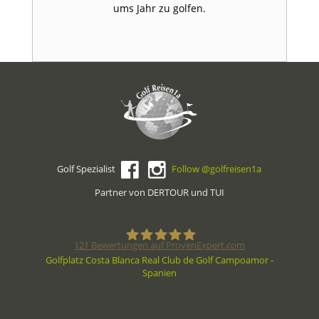
ums Jahr zu golfen.
Golf Spezialist
Follow @golfreisen1a
Partner von DERTOUR und TUI
121
Bewertungen auf ProvenExpert.com
Golfplatz Costa Blanca Real Club de Golf Campoamor -
Spanien
Golfreisen1a - Golfreisen vom
Spezialisten