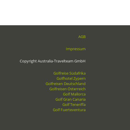
ums Jahr zu golfen.
AGB
Impressum
Copyright Australia-Travelteam GmbH
Golfreise Südafrika
Golfhotel Zypern
Golfreisen Deutschland
Golfreisen Österreich
Golf Mallorca
Golf Gran Canaria
Golf Teneriffa
Golf Fuerteventura