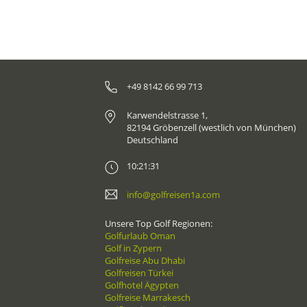
ums Jahr zu golfen.
+49 8142 66 99 713
Karwendelstrasse 1,
82194 Gröbenzell (westlich von München)
Deutschland
10:21:31
info@golfreisen1a.com
Unsere Top Golf Regionen:
Golfurlaub Oman
Golf in Zypern
Golfreise Abu Dhabi
Golfreisen Türkei
Golfhotel Ägypten
Golfreise Marrakesch