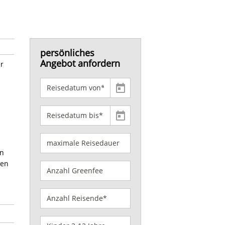
persönliches
Angebot anfordern
er
on
gen