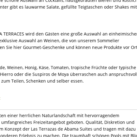
ine schöne Auswahl an Cocktails, hausgebrauten Bieren und köstlic
ter gibt es lauwarme Salate, gefüllte Teigtaschen oder Shakes mit
A TERRACES wird den Gästen eine große Auswahl an einheimische
xklusive Auswahl an Weinen, die von unserem Sommelier
en Sie hier Gourmet-Geschenke und können neue Produkte vor Or
ide, Weinen, Honig, Käse, Tomaten, tropische Früchte oder typische
l Hierro oder die Suspiros de Moya überraschen auch anspruchsvol
zum Teilen, Schenken und selber essen.
:
tten einer herrlichen Naturlandschaft mit hervorragendem
 umfangreiches Freizeitangebot geboten. Qualität, Diskretion und
m Konzept der Las Terrazas de Abama Suites und tragen mit dazu
sonderen Erlebnis zu machen. Die traumhaft schönen Pools mit Bli