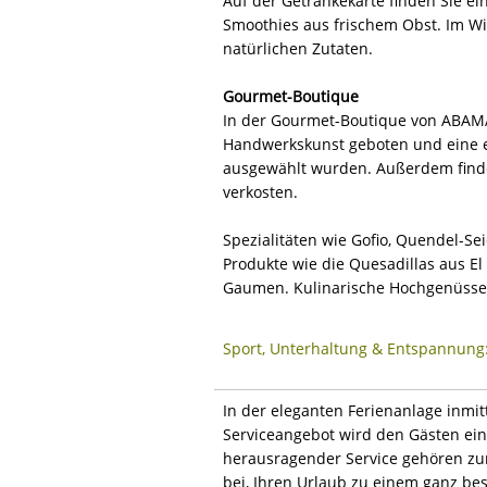
Auf der Getränkekarte finden Sie e
Smoothies aus frischem Obst. Im Win
natürlichen Zutaten.
Gourmet-Boutique
In der Gourmet-Boutique von ABAM
Handwerkskunst geboten und eine e
ausgewählt wurden. Außerdem find
verkosten.
Spezialitäten wie Gofio, Quendel-Se
Produkte wie die Quesadillas aus E
Gaumen. Kulinarische Hochgenüsse 
Sport, Unterhaltung & Entspannung
In der eleganten Ferienanlage inmi
Serviceangebot wird den Gästen ein
herausragender Service gehören zu
bei, Ihren Urlaub zu einem ganz be