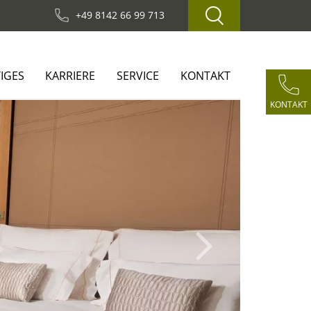
+49 8142 66 99 713
IGES
KARRIERE
SERVICE
KONTAKT
KONTAKT
Next