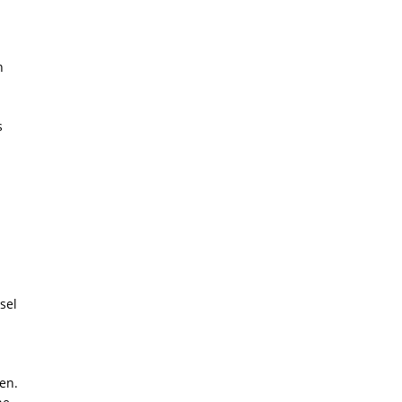
n
s
.
sel
en.