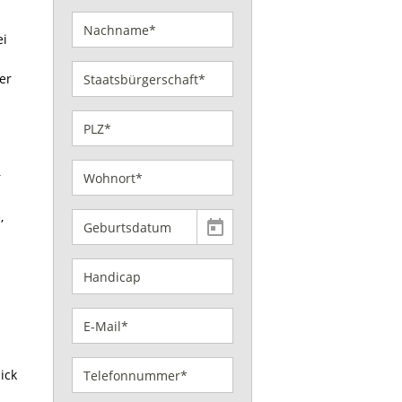
ei
er
r
,
ick