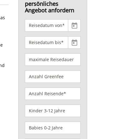
persönliches
Angebot anfordern
das
he
und