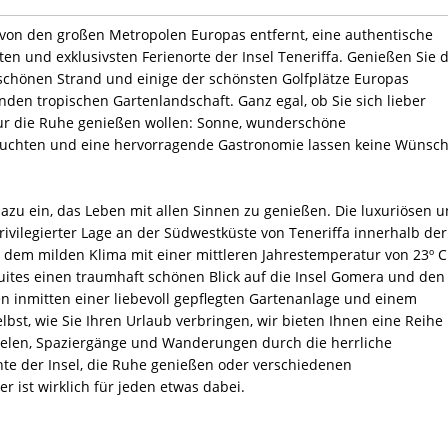
von den großen Metropolen Europas entfernt, eine authentische
en und exklusivsten Ferienorte der Insel Teneriffa. Genießen Sie 
schönen Strand und einige der schönsten Golfplätze Europas
den tropischen Gartenlandschaft. Ganz egal, ob Sie sich lieber
nur die Ruhe genießen wollen: Sonne, wunderschöne
buchten und eine hervorragende Gastronomie lassen keine Wünsc
azu ein, das Leben mit allen Sinnen zu genießen. Die luxuriösen 
privilegierter Lage an der Südwestküste von Teneriffa innerhalb der
dem milden Klima mit einer mittleren Jahrestemperatur von 23º C
uites einen traumhaft schönen Blick auf die Insel Gomera und den
en inmitten einer liebevoll gepflegten Gartenanlage und einem
lbst, wie Sie Ihren Urlaub verbringen, wir bieten Ihnen eine Reihe
pielen, Spaziergänge und Wanderungen durch die herrliche
te der Insel, die Ruhe genießen oder verschiedenen
 ist wirklich für jeden etwas dabei.