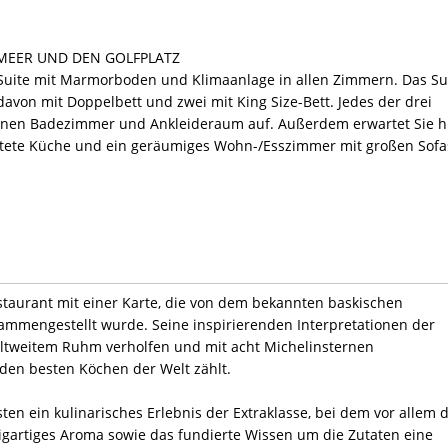
S MEER UND DEN GOLFPLATZ
Suite mit Marmorboden und Klimaanlage in allen Zimmern. Das Su
davon mit Doppelbett und zwei mit King Size-Bett. Jedes der drei
enen Badezimmer und Ankleideraum auf. Außerdem erwartet Sie h
ttete Küche und ein geräumiges Wohn-/Esszimmer mit großen Sofa
estaurant mit einer Karte, die von dem bekannten baskischen
mmengestellt wurde. Seine inspirierenden Interpretationen der
tweitem Ruhm verholfen und mit acht Michelinsternen
den besten Köchen der Welt zählt.
n ein kulinarisches Erlebnis der Extraklasse, bei dem vor allem d
zigartiges Aroma sowie das fundierte Wissen um die Zutaten eine