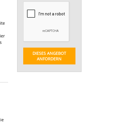
ite
ier
s
DIESES ANGEBOT
ANFORDERN
ie