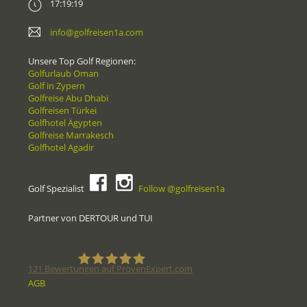
17:19:19
info@golfreisen1a.com
Unsere Top Golf Regionen:
Golfurlaub Oman
Golf in Zypern
Golfreise Abu Dhabi
Golfreisen Türkei
Golfhotel Ägypten
Golfreise Marrakesch
Golfhotel Agadir
Golf Spezialist
Follow @golfreisen1a
Partner von DERTOUR und TUI
121
Bewertungen auf ProvenExpert.com
AGB
Golfreisen1a - Golfreisen vom