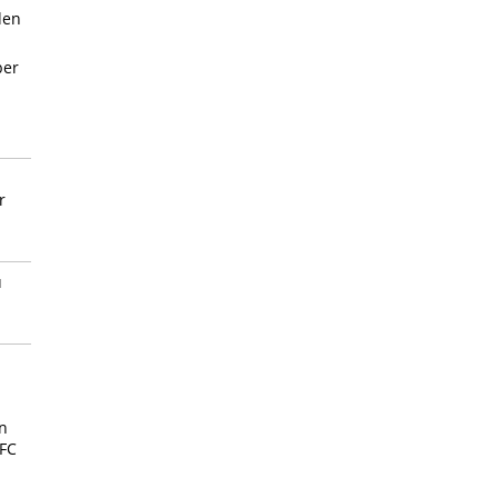
den
ber
r
u
n
(FC