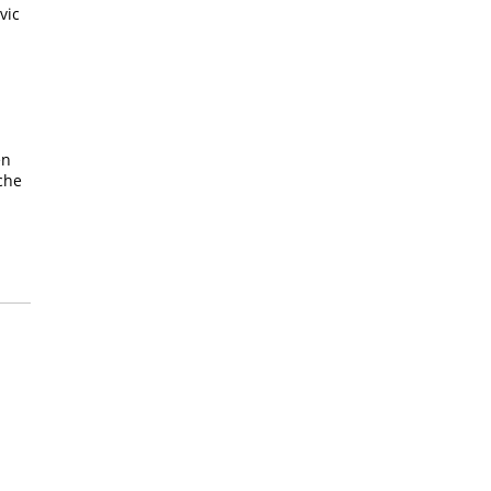
vic
en
che