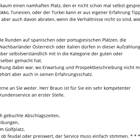
h kaum einen namhaften Platz, den er nicht schon mal selbst gespie
rokko, Tunesien, oder der Türkei kann er aus eigener Erfahrung Tip
er auch davon abraten, wenn die Verhältnisse nicht so sind, wie
le Runden auf spanischen oder portugiesischen Plätzen, die
achbarländer Österreich oder Italien dürfen in dieser Aufzählun
aber selbstverständlich mit in die Kategorie der guten oder
 selber gemacht hat.
hung dabei war, wo Erwartung und Prospektbeschreibung nicht m
ehört aber auch in seinen Erfahrungsschatz.
erne an Sie weiter. Herr Braun ist für Sie ein sehr kompetenter
Kundenservice an erster Stelle.
ich gebuchte Abschlagszeiten,
eibungen,
m Golfplatz,
 ob feudal oder preiswert, der Service muss einfach stimmen. * * *