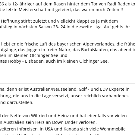
966 als 12-jähriger auf dem Rasen hinter dem Tor von Radi Radenko
ie letzte Meisterschaft mit gefeiert, das waren noch Zeiten !!
 Hoffnung stirbt zuletzt und vielleicht klappt es ja mit dem
stieg in nächsten Saison 23- 24 in die zweite Liga. Auf gehts ihr
liebt er die frische Luft des bayerischen Alpenvorlandes, die früh
fgänge, das Joggen in freier Natur, das Barfußlaufen, das abendli
n im kleinen Olchinger See und
stes Hobby - Eisbaden, auch im kleinen Olchinger See.
rma, denn er ist Australien/Neuseeland, Golf - und EDV Experte in
chung, die uns in die Lage versetzt, unser reichlich vorhandenes
nd darzustellen.
der Neffe von Wilfried und Heinz und hat ebenfalls vor vielen
in Australien sein Herz an Down Under verloren.
 weiteren Inforeisen, in USA und Kanada sich viele Wohnmobile