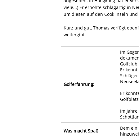
angesehen. In Hongkong hat er versu
viele...) Er erhöhte schlagartig in
um diesen auf den Cook Inseln und 
Kurz und gut, Thomas verfügt ebenfa
weitergibt. .
Im Gegens
dokument
Golfclub
Er kennt 
Schläger
Neuseel
Golferfahrung:
Er konnt
Golfplät
Im Jahre
Schottla
Dem ein 
Was macht Spaß:
hinzuwei