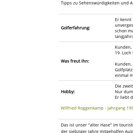
Tipps zu Sehenswürdigkeiten und A
Er kennt
unvergess
Golferfahrung:
schon ma
langjähr
Kunden, 
19. Loch
Was freut ihn:
Kunden, 
Golfplät
einmal 
Die zweit
Hobby:
Nur dumm
Er liebt
Wilfried Roggenkamp - Jahrgang 19
Das ist unser "alter Hase" im touri
der siebziger Jahre mitgeholfen Aus