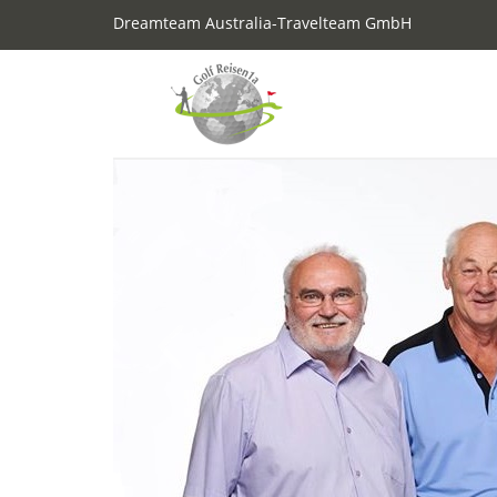
Dreamteam Australia-Travelteam GmbH
Previous