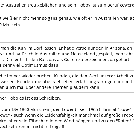
iebe" Australien treu geblieben und sein Hobby ist zum Beruf gewor
 weiß er nicht mehr so ganz genau, wie oft er in Australien war, a
0 Mal sein.
man die Kuh im Dorf lassen. Er hat diverse Runden in Arizona, an
rve und natürlich in Australien und Neuseeland gespielt, mehr abe
t. D.h. er trifft den Ball, das als Golfen zu bezeichnen, da gehört
gs sehr viel Optimusmus dazu.
die immer wieder buchen. Kunden, die den Wert unserer Arbeit z
 wissen. Kunden, die über viel Lebenserfahrung verfügen und mit
an auch mal über andere Themen plaudern kann.
iner Hobbies ist das Schreiben.
an vom TSV 1860 München ( den Löwen) - seit 1965 !! Einmal "Löwe"
öwe" - auch wenn die Leidensfähigkeit manchmal auf große Probe
 wird, aber sein Fähnchen in den Wind hängen und zu den "Roten" 
wechseln kommt nicht in Frage !!