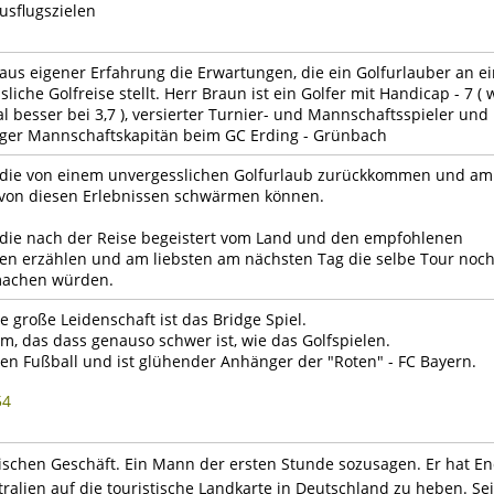
usflugszielen
 aus eigener Erfahrung die Erwartungen, die ein Golfurlauber an e
liche Golfreise stellt. Herr Braun ist ein Golfer mit Handicap - 7 ( 
l besser bei 3,7 ), versierter Turnier- und Mannschaftsspieler und
iger Mannschaftskapitän beim GC Erding - Grünbach
die von einem unvergesslichen Golfurlaub zurückkommen und am
 von diesen Erlebnissen schwärmen können.
die nach der Reise begeistert vom Land und den empfohlenen
zen erzählen und am liebsten am nächsten Tag die selbe Tour noc
machen würden.
e große Leidenschaft ist das Bridge Spiel.
, das dass genauso schwer ist, wie das Golfspielen.
 den Fußball und ist glühender Anhänger der "Roten" - FC Bayern.
54
stischen Geschäft. Ein Mann der ersten Stunde sozusagen. Er hat E
tralien auf die touristische Landkarte in Deutschland zu heben. Sei