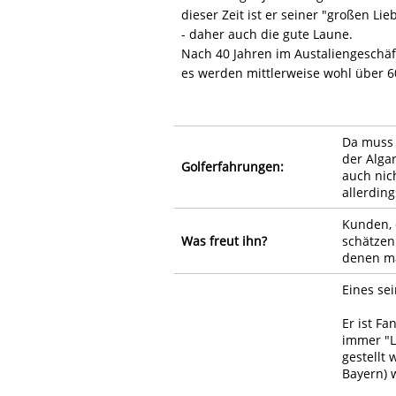
dieser Zeit ist er seiner "großen L
- daher auch die gute Laune.
Nach 40 Jahren im Austaliengeschäft
es werden mittlerweise wohl über 6
Da muss 
der Alga
Golferfahrungen:
auch nich
allerdin
Kunden, 
Was freut ihn?
schätzen
denen m
Eines se
Er ist F
immer "L
gestellt
Bayern) 