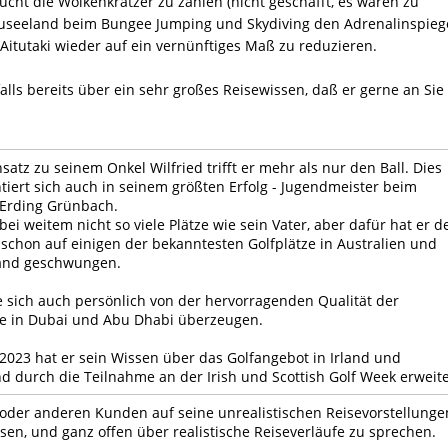
cht die Wolkenkratzer zu zählen (nicht geschafft, es waren zu
 Neuseeland beim Bungee Jumping und Skydiving den Adrenalinspiege
Aitutaki wieder auf ein vernünftiges Maß zu reduzieren.
lls bereits über ein sehr großes Reisewissen, daß er gerne an Sie
atz zu seinem Onkel Wilfried trifft er mehr als nur den Ball. Dies
iert sich auch in seinem größten Erfolg - Jugendmeister beim
 Erding Grünbach.
bei weitem nicht so viele Plätze wie sein Vater, aber dafür hat er d
 schon auf einigen der bekanntesten Golfplätze in Australien und
and geschwungen.
e sich auch persönlich von der hervorragenden Qualität der
ze in Dubai und Abu Dhabi überzeugen.
 2023 hat er sein Wissen über das Golfangebot in Irland und
nd durch die Teilnahme an der Irish und Scottish Golf Week erweite
oder anderen Kunden auf seine unrealistischen Reisevorstellunge
sen, und ganz offen über realistische Reiseverläufe zu sprechen.