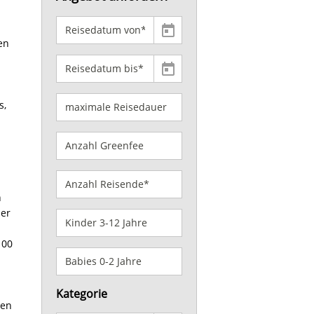
en
s,
n
ber
100
Kategorie
len