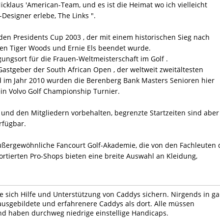
klaus 'American-Team, und es ist die Heimat wo ich vielleicht
-Designer erlebe, The Links ".
den Presidents Cup 2003 , der mit einem historischen Sieg nach
en Tiger Woods und Ernie Els beendet wurde.
ungsort für die Frauen-Weltmeisterschaft im Golf .
astgeber der South African Open , der weltweit zweitältesten
im Jahr 2010 wurden die Berenberg Bank Masters Senioren hier
in Volvo Golf Championship Turnier.
tz und den Mitgliedern vorbehalten, begrenzte Startzeiten sind aber
rfügbar.
ußergewöhnliche Fancourt Golf-Akademie, die von den Fachleuten 
sortierten Pro-Shops bieten eine breite Auswahl an Kleidung,
ie sich Hilfe und Unterstützung von Caddys sichern. Nirgends in g
 ausgebildete und erfahrenere Caddys als dort. Alle müssen
nd haben durchweg niedrige einstellige Handicaps.