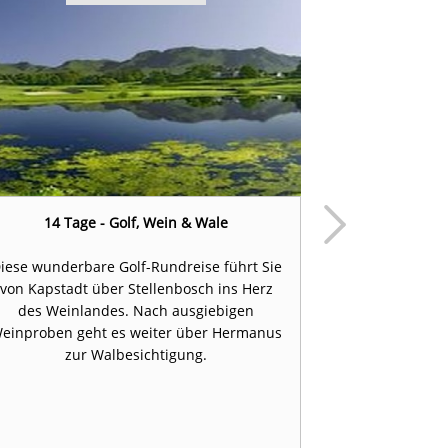
14 Tage - Golf, Wein & Wale
16 Tage - Ga
iese wunderbare Golf-Rundreise führt Sie
von Kapstadt über Stellenbosch ins Herz
Diese 16-täg
des Weinlandes. Nach ausgiebigen
bietet Ihnen 
einproben geht es weiter über Hermanus
unvergleich
zur Walbesichtigung.
kennen zu le
der legendäre