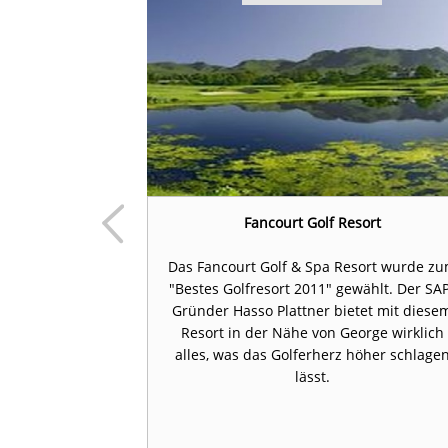
afari
Fancourt Golf Resort
m Kapstadt und
Das Fancourt Golf & Spa Resort wurde z
ellos zwei der
"Bestes Golfresort 2011" gewählt. Der SA
Südafrikas.
Gründer Hasso Plattner bietet mit diese
Resort in der Nähe von George wirklich
alles, was das Golferherz höher schlage
lässt.