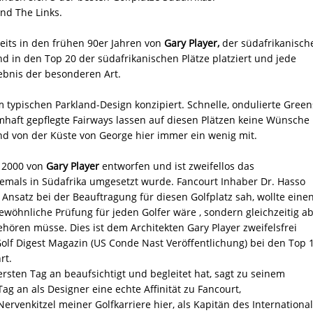
nd The Links.
its in den frühen 90er Jahren von
Gary Player,
der südafrikanisch
ind in den Top 20 der südafrikanischen Plätze platziert und jede
lebnis der besonderen Art.
typischen Parkland-Design konzipiert. Schnelle, ondulierte Green
haft gepflegte Fairways lassen auf diesen Plätzen keine Wünsche
ind von der Küste von George hier immer ein wenig mit.
 2000 von
Gary Player
entworfen und ist zweifellos das
jemals in Südafrika umgesetzt wurde. Fancourt Inhaber Dr. Hasso
 Ansatz bei der Beauftragung für diesen Golfplatz sah, wollte eine
gewöhnliche Prüfung für jeden Golfer wäre , sondern gleichzeitig a
hören müsse. Dies ist dem Architekten Gary Player zweifelsfrei
 Golf Digest Magazin (US Conde Nast Veröffentlichung) bei den Top 
rt.
ersten Tag an beaufsichtigt und begleitet hat, sagt zu seinem
ag an als Designer eine echte Affinität zu Fancourt,
ervenkitzel meiner Golfkarriere hier, als Kapitän des Internationa