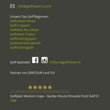
info@golfreisen1a.com
Unsere Top Golf Regionen:
Golfurlaub Oman
Golf in Zypern
Golfreise Abu Dhabi
Golfreisen Türkei
Golfhotel Ägypten
Golfreise Marrakesch
Golfhotel Agadir
Golf Spezialist
Follow @golfreisen1a
Partner von DERTOUR und TUI
121
Bewertungen auf ProvenExpert.com
Golfplatz Western Cape - Garden Route Pinnacle Point Golf Cl
AGB
Golfreisen1a - Golfreisen vom