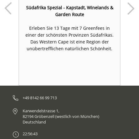
Südafrika Spezial - Kapstadt, Winelands &
Garden Route
en
D
ge
Erleben Sie 13 Tage mit 7 Greenfees in
on
einer der schönsten Provinzen Südafrikas.
d
Das Western Cape ist eine Region der
D
unübertrefflichen natürlichen Schönheit.
n
+49 8142 66 99 713
Karwendelstrasse 1,
82194 Gröbenzell (westlich von München)
Deutschland
22:56:43