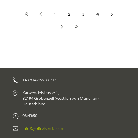
1
2
3
4
5
+49 8142 66 99 713
Karwendelstrasse 1,
82194 Gröbenzell (westlich von München)
Deutschland
08:43:50
info@golfreisen1a.com