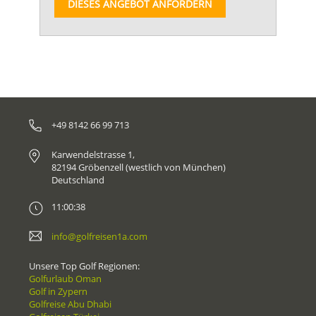
DIESES ANGEBOT ANFORDERN
+49 8142 66 99 713
Karwendelstrasse 1,
82194 Gröbenzell (westlich von München)
Deutschland
11:00:38
info@golfreisen1a.com
Unsere Top Golf Regionen:
Golfurlaub Oman
Golf in Zypern
Golfreise Abu Dhabi