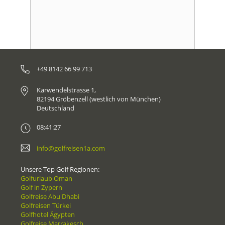
+49 8142 66 99 713
Karwendelstrasse 1,
82194 Gröbenzell (westlich von München)
Deutschland
08:41:27
info@golfreisen1a.com
Unsere Top Golf Regionen:
Golfurlaub Oman
Golf in Zypern
Golfreise Abu Dhabi
Golfreisen Türkei
Golfhotel Ägypten
Golfreise Marrakesch