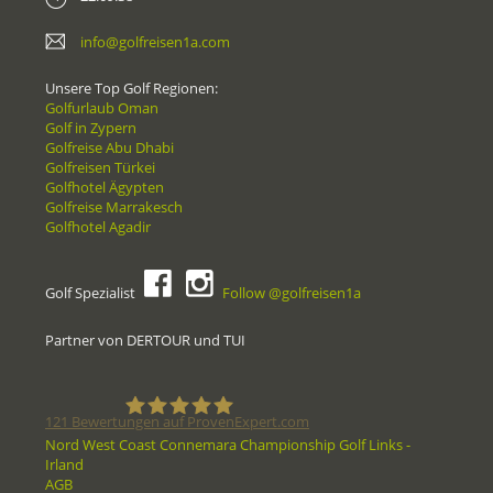
info@golfreisen1a.com
Unsere Top Golf Regionen:
Golfurlaub Oman
Golf in Zypern
Golfreise Abu Dhabi
Golfreisen Türkei
Golfhotel Ägypten
Golfreise Marrakesch
Golfhotel Agadir
Golf Spezialist
Follow @golfreisen1a
Partner von DERTOUR und TUI
121
Bewertungen auf ProvenExpert.com
Nord West Coast Connemara Championship Golf Links -
Irland
Golfreisen1a - Golfreisen vom
AGB