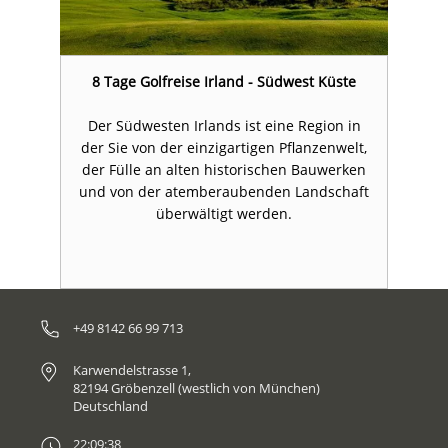
8 Tage Golfreise Irland - Südwest Küste
n
Der Südwesten Irlands ist eine Region in
t,
der Sie von der einzigartigen Pflanzenwelt,
d
en
der Fülle an alten historischen Bauwerken
d
ft
und von der atemberaubenden Landschaft
u
überwältigt werden.
+49 8142 66 99 713
Karwendelstrasse 1,
82194 Gröbenzell (westlich von München)
Deutschland
22:09:38