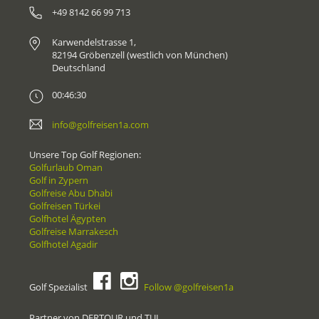
+49 8142 66 99 713
Karwendelstrasse 1,
82194 Gröbenzell (westlich von München)
Deutschland
00:46:30
info@golfreisen1a.com
Unsere Top Golf Regionen:
Golfurlaub Oman
Golf in Zypern
Golfreise Abu Dhabi
Golfreisen Türkei
Golfhotel Ägypten
Golfreise Marrakesch
Golfhotel Agadir
Golf Spezialist
Follow @golfreisen1a
Partner von DERTOUR und TUI