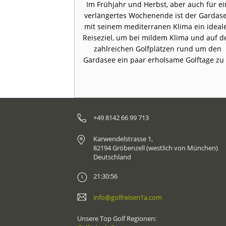
rde im April
Im Frühjahr und Herbst, aber auch für ei
rt sich seinen
verlängertes Wochenende ist der Gardas
 Wellnesshotel
mit seinem mediterranen Klima ein ideal
hen Örtchen San
Reiseziel, um bei mildem Klima und auf d
ge Minuten ...
zahlreichen Golfplätzen rund um den
Gardasee ein paar erholsame Golftage zu .
+49 8142 66 99 713
Karwendelstrasse 1,
82194 Gröbenzell (westlich von München)
Deutschland
21:30:56
info@golfreisen1a.com
Unsere Top Golf Regionen: