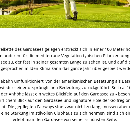
gelkette des Gardasees gelegen erstreckt sich in einer 100 Meter 
 anderen für die mediterrane Vegetation typischen Pflanzen umge
asee zu, der fast in seiner gesamten Länge zu sehen ist, und auf
gesprochen milden Klima kann das ganze Jahr über gespielt werd
ebahn umfunktioniert, von der amerikanischen Besatzung als Baseb
h wieder seiner ursprünglichen Bedeutung zurückgeführt. Seit ca. 1
der Anhöhe lässt ein weites Blickfeld auf den Gardasee zu - beso
rrlichem Blick auf den Gardasee und Signature Hole der Golfregion 
icht. Die gepflegten Fairways sind zwar nicht zu lang, müssen aber
 eine Stärkung im stilvollen Clubhaus zu sich nehmen, sind sich ein
erlebt man den Gardasee von seiner schönsten Seite.