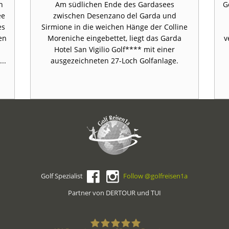
n
Am südlichen Ende des Gardasees
G
ee
zwischen Desenzano del Garda und
es
Sirmione in die weichen Hänge der Colline
en
Moreniche eingebettet, liegt das Garda
v
Hotel San Vigilio Golf**** mit einer
..
ausgezeichneten 27-Loch Golfanlage.
Golf Spezialist
Follow @golfreisen1a
Partner von DERTOUR und TUI