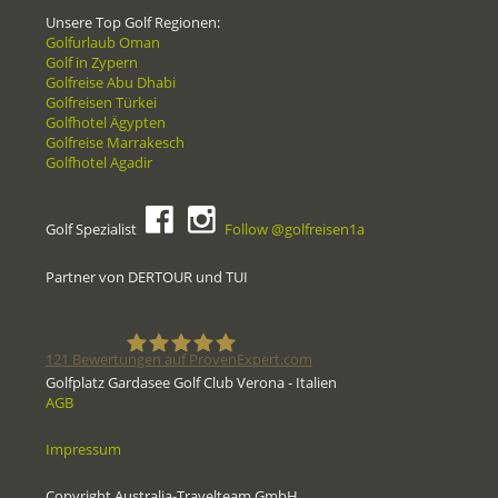
Unsere Top Golf Regionen:
Golfurlaub Oman
Golf in Zypern
Golfreise Abu Dhabi
Golfreisen Türkei
Golfhotel Ägypten
Golfreise Marrakesch
Golfhotel Agadir
Golf Spezialist
Follow @golfreisen1a
Partner von DERTOUR und TUI
121
Bewertungen auf ProvenExpert.com
Golfplatz Gardasee Golf Club Verona - Italien
AGB
Golfreisen1a - Golfreisen vom
Impressum
Spezialisten
Copyright Australia-Travelteam GmbH