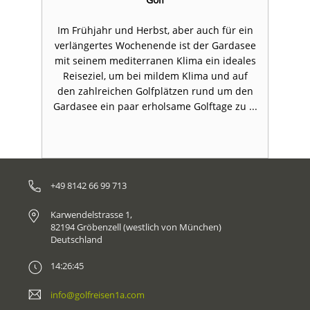
n
Im Frühjahr und Herbst, aber auch für ein
verlängertes Wochenende ist der Gardasee
mit seinem mediterranen Klima ein ideales
S
Reiseziel, um bei mildem Klima und auf
den zahlreichen Golfplätzen rund um den
Gardasee ein paar erholsame Golftage zu ...
+49 8142 66 99 713
Karwendelstrasse 1,
82194 Gröbenzell (westlich von München)
Deutschland
14:26:45
info@golfreisen1a.com