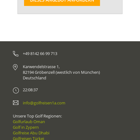
+49 8142 66 99 713
Karwendelstrasse 1,
82194 Gröbenzell (westlich von München)
Deutschland
22:08:37
info@golfreisen1a.com
Unsere Top Golf Regionen:
Golfurlaub Oman
Golf in Zypern
Golfreise Abu Dhabi
Golfreisen Türkei