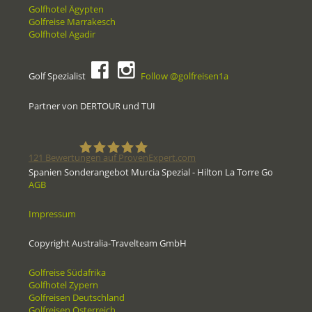
Golfhotel Ägypten
Golfreise Marrakesch
Golfhotel Agadir
Golf Spezialist
Follow @golfreisen1a
Partner von DERTOUR und TUI
121
Bewertungen auf ProvenExpert.com
Spanien Sonderangebot Murcia Spezial - Hilton La Torre Go
AGB
Golfreisen1a - Golfreisen vom
Impressum
Spezialisten
Copyright Australia-Travelteam GmbH
Golfreise Südafrika
Golfhotel Zypern
Golfreisen Deutschland
Golfreisen Österreich