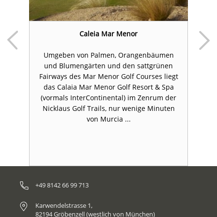
&
Caleia Mar Menor
M
Umgeben von Palmen, Orangenbäumen
d
und Blumengärten und den sattgrünen
en
Fairways des Mar Menor Golf Courses liegt
das Calaia Mar Menor Golf Resort & Spa
ie
(vormals InterContinental) im Zenrum der
u
Nicklaus Golf Trails, nur wenige Minuten
von Murcia ...
+49 8142 66 99 713
Karwendelstrasse 1,
82194 Gröbenzell (westlich von München)