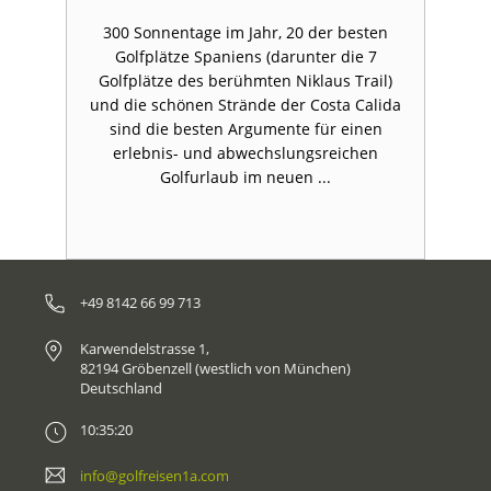
d
300 Sonnentage im Jahr, 20 der besten
en
Golfplätze Spaniens (darunter die 7
D
Golfplätze des berühmten Niklaus Trail)
ie
und die schönen Strände der Costa Calida
G
sind die besten Argumente für einen
erlebnis- und abwechslungsreichen
Golfurlaub im neuen ...
+49 8142 66 99 713
Karwendelstrasse 1,
82194 Gröbenzell (westlich von München)
Deutschland
10:35:20
info@golfreisen1a.com