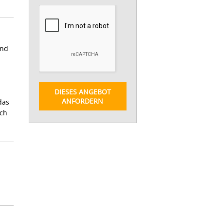
und
DIESES ANGEBOT
ANFORDERN
das
ich