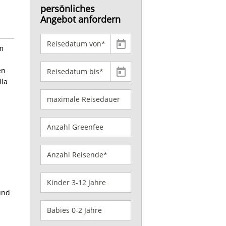
persönliches
Angebot anfordern
m
en
lla
und