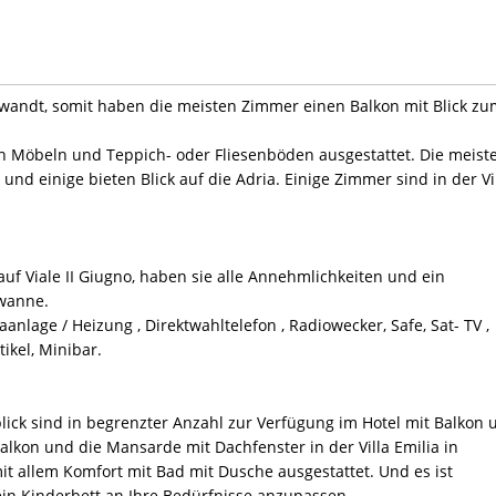
wandt, somit haben die meisten Zimmer einen Balkon mit Blick zu
en Möbeln und Teppich- oder Fliesenböden ausgestattet. Die meist
nd einige bieten Blick auf die Adria. Einige Zimmer sind in der Vi
auf Viale II Giugno, haben sie alle Annehmlichkeiten und ein
wanne.
anlage / Heizung , Direktwahltelefon , Radiowecker, Safe, Sat- TV ,
tikel, Minibar.
ick sind in begrenzter Anzahl zur Verfügung im Hotel mit Balkon 
Balkon und die Mansarde mit Dachfenster in der Villa Emilia in
t allem Komfort mit Bad mit Dusche ausgestattet. Und es ist
 ein Kinderbett an Ihre Bedürfnisse anzupassen.