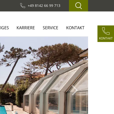
+49 8142 66 99 713
IGES
KARRIERE
SERVICE
KONTAKT
KONTAKT
Next