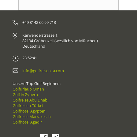
+49 8142 66 99 713
Karwendelstrasse 1,
82194 Gröbenzell (westlich von München)
Deutschland
23:52:41
info@golfreisen1a.com
Unsere Top Golf Regionen:
Golfurlaub Oman
Golf in Zypern
Golfreise Abu Dhabi
Golfreisen Türkei
Golfhotel Ägypten
Golfreise Marrakesch
Golfhotel Agadir