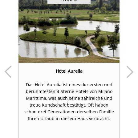
na
Hotel Aurelia
Das Hotel Aurelia ist eines der ersten und
in
berühmtesten 4-Sterne Hotels von Milano
d
Marittima, was auch seine zahlreiche und
n
treue Kundschaft bestätigt. Oft haben
en
schon drei Generationen derselben Familie
l
Ihren Urlaub in diesem Haus verbracht.
a