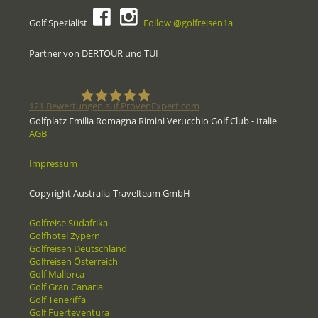
Golf Spezialist
Follow @golfreisen1a
Partner von DERTOUR und TUI
121
Bewertungen auf ProvenExpert.com
Golfplatz Emilia Romagna Rimini Verucchio Golf Club - Italie
AGB
Golfreisen1a - Golfreisen vom
Impressum
Spezialisten
Copyright Australia-Travelteam GmbH
Golfreise Südafrika
Golfhotel Zypern
Golfreisen Deutschland
Golfreisen Österreich
Golf Mallorca
Golf Gran Canaria
Golf Teneriffa
Golf Fuerteventura