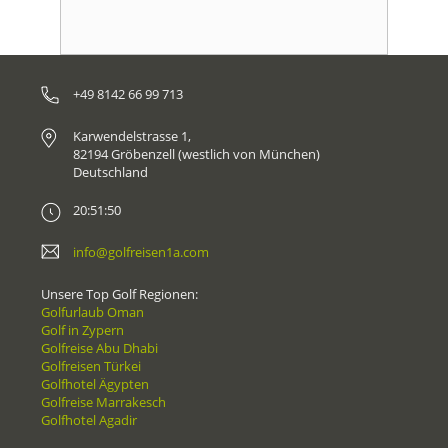
+49 8142 66 99 713
Karwendelstrasse 1,
82194 Gröbenzell (westlich von München)
Deutschland
20:51:50
info@golfreisen1a.com
Unsere Top Golf Regionen:
Golfurlaub Oman
Golf in Zypern
Golfreise Abu Dhabi
Golfreisen Türkei
Golfhotel Ägypten
Golfreise Marrakesch
Golfhotel Agadir