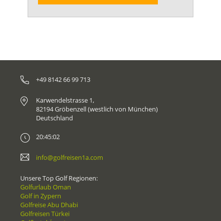
+49 8142 66 99 713
Karwendelstrasse 1,
82194 Gröbenzell (westlich von München)
Deutschland
20:45:02
info@golfreisen1a.com
Unsere Top Golf Regionen:
Golfurlaub Oman
Golf in Zypern
Golfreise Abu Dhabi
Golfreisen Türkei