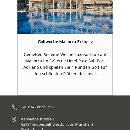
Golfwoche Mallorca Exklusiv
uf
Genießen Sie eine Woche Luxusurlaub auf
G
t
Mallorca im 5-Sterne Hotel Pure Salt Port
uf
Adriano und spielen Sie 4 Runden Golf auf
A
den schönsten Plätzen der Insel.
+49 8142 66 99 713
Karwendelstrasse 1,
82194 Gröbenzell (westlich von München)
Deutschland