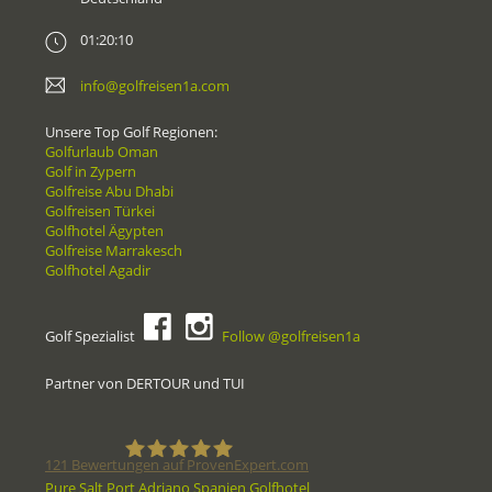
01:20:10
info@golfreisen1a.com
Unsere Top Golf Regionen:
Golfurlaub Oman
Golf in Zypern
Golfreise Abu Dhabi
Golfreisen Türkei
Golfhotel Ägypten
Golfreise Marrakesch
Golfhotel Agadir
Golf Spezialist
Follow @golfreisen1a
Partner von DERTOUR und TUI
121
Bewertungen auf ProvenExpert.com
Pure Salt Port Adriano Spanien Golfhotel