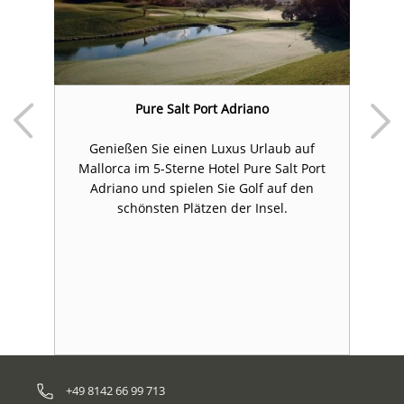
ca
Pure Salt Port Adriano
Genießen Sie einen Luxus Urlaub auf
Mallorca im 5-Sterne Hotel Pure Salt Port
kr
Adriano und spielen Sie Golf auf den
te
schönsten Plätzen der Insel.
en
+49 8142 66 99 713