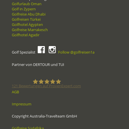
Golfurlaub Oman
Golf in Zypern
Golfreise Abu Dhabi
Golfreisen Türkei
Golfhotel Ägypten
Golfreise Marrakesch
Golfhotel Agadir
Golf Spezialist
Follow @golfreisen1a
Partner von DERTOUR und TUI
121
Bewertungen auf ProvenExpert.com
AGB
Golfreisen1a - Golfreisen vom
Impressum
Spezialisten
Copyright Australia-Travelteam GmbH
Golfreise Südafrika