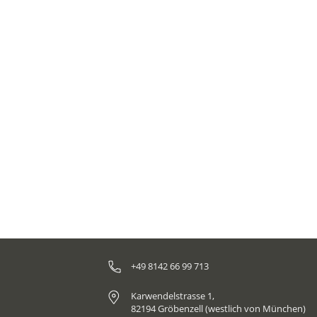
Serena Golf Apartments
Die Serena Golf Apartments bieten moderne
Ferienunterkünfte in Los Alcázares an der Costa
Cálida.
+49 8142 66 99 713
Karwendelstrasse 1,
82194 Gröbenzell (westlich von München)