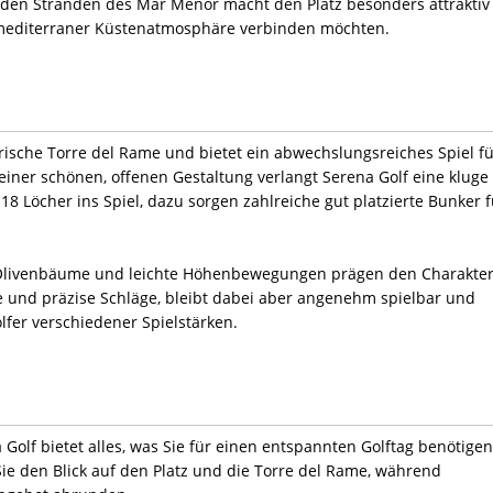
u den Stränden des Mar Menor macht den Platz besonders attraktiv
t mediterraner Küstenatmosphäre verbinden möchten.
orische Torre del Rame und bietet ein abwechslungsreiches Spiel f
einer schönen, offenen Gestaltung verlangt Serena Golf eine kluge
18 Löcher ins Spiel, dazu sorgen zahlreiche gut platzierte Bunker f
, Olivenbäume und leichte Höhenbewegungen prägen den Charakte
e und präzise Schläge, bleibt dabei aber angenehm spielbar und
lfer verschiedener Spielstärken.
olf bietet alles, was Sie für einen entspannten Golftag benötigen
ie den Blick auf den Platz und die Torre del Rame, während