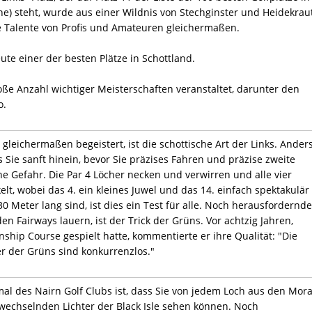
e) steht, wurde aus einer Wildnis von Stechginster und Heidekrau
e Talente von Profis und Amateuren gleichermaßen.
te einer der besten Plätze in Schottland.
oße Anzahl wichtiger Meisterschaften veranstaltet, darunter den
o.
leichermaßen begeistert, ist die schottische Art der Links. Ander
 Sie sanft hinein, bevor Sie präzises Fahren und präzise zweite
ine Gefahr. Die Par 4 Löcher necken und verwirren und alle vier
t, wobei das 4. ein kleines Juwel und das 14. einfach spektakulär i
0 Meter lang sind, ist dies ein Test für alle. Noch herausfordernde
en Fairways lauern, ist der Trick der Grüns. Vor achtzig Jahren,
ip Course gespielt hatte, kommentierte er ihre Qualität: "Die
r der Grüns sind konkurrenzlos."
l des Nairn Golf Clubs ist, dass Sie von jedem Loch aus den Mor
wechselnden Lichter der Black Isle sehen können. Noch