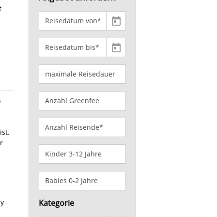
t
s
st.
r
ay
Kategorie