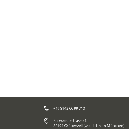
7 Nächte Golfreise - Aberdeen und die
Highlands
Die schottischen Highlands sind die Heimat des
Royal Dornoch Golf Club, der lange Zeit zu den
10 besten Golfplätzen der Welt zählte.
+49 8142 66 99 713
Karwendelstrasse 1,
82194 Gröbenzell (westlich von München)