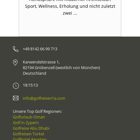
zt
Sport, Wellness, Erholung und nicht zuletzt
S
zwei ...
+49 8142 66 99 713
Karwendelstrasse 1,
82194 Gröbenzell (westlich von München)
Deutschland
18:15:13
info@golfreisen1a.com
Unsere Top Golf Regionen:
Golfurlaub Oman
Golf in Zypern
Golfreise Abu Dhabi
Golfreisen Türkei
Golfhotel Ägypten