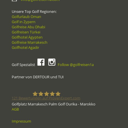
Unsere Top Golf Regionen:
Golfurlaub Oman
Golf in Zypern
Golfreise Abu Dhabi
Golfreisen Türkei
Golfhotel Ägypten
Golfreise Marrakesch
Golfhotel Agadir
Golf Spezialist
Follow @golfreisen1a
Partner von DERTOUR und TUI
121
Bewertungen auf ProvenExpert.com
Golfplatz Marrakesch Palm Golf Ourika - Marokko
AGB
Golfreisen1a - Golfreisen vom
Impressum
Spezialisten