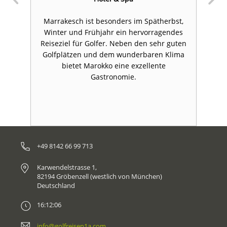
e
Marrakesch ist besonders im Spätherbst,
D
Winter und Frühjahr ein hervorragendes
1
Reiseziel für Golfer. Neben den sehr guten
E
t.
Golfplätzen und dem wunderbaren Klima
bietet Marokko eine exzellente
t
Gastronomie.
+49 8142 66 99 713
Karwendelstrasse 1,
82194 Gröbenzell (westlich von München)
Deutschland
16:12:06
info@golfreisen1a.com