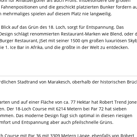
ohl für Amatuergolfer als auch Profis. Insbesondere die großen
 Fahnenpositionen und die geschickt platzierten Bunker fordern a
 mehrmaliges spielen auf diesem Platz nie langweilig.
Blick auf das Grün des 18. Loch, sorgt für Entspannung. Das
Design schlägt renommierten Restaurant-Marken wie Blend, oder d
rger Restaurant, JSet mit seiner 1500 qm großen luxuriösen Skyb
e 1. Ice Bar in Afrika, und die größte in der Welt zu entdecken.
ördlichen Stadtrand von Marakesch, oberhalb der historischen Brüc
ten und auf einer Fläche von ca. 77 Hektar hat Robert Trend Jone
en. Der 18-Loch Course mit 6214 Metern bei Par 72 hat sieben
kommen. Das moderne Design fügt sich optimal in diesen riesigen
omfort und Entspannung aber auch pfeilschnelle Grüns.
ch Course mit Par 36 mit 3309 Metern Länge, ebenfalls von Robert