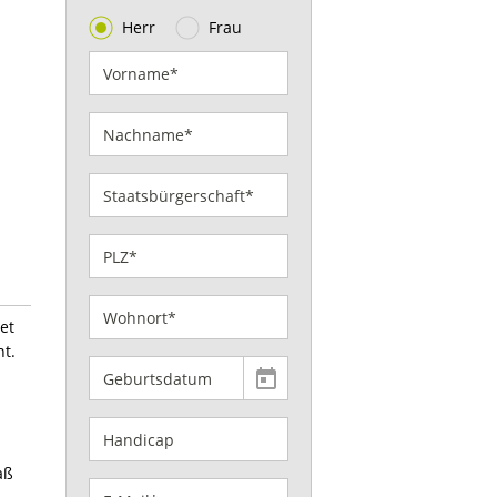
Herr
Frau
et
t.
aß