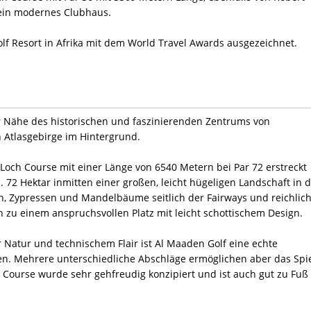
 ein modernes Clubhaus.
lf Resort in Afrika mit dem World Travel Awards ausgezeichnet.
der Nähe des historischen und faszinierenden Zentrums von
 Atlasgebirge im Hintergrund.
-Loch Course mit einer Länge von 6540 Metern bei Par 72 erstreckt
. 72 Hektar inmitten einer großen, leicht hügeligen Landschaft in 
n, Zypressen und Mandelbäume seitlich der Fairways und reichlic
 zu einem anspruchsvollen Platz mit leicht schottischem Design.
 Natur und technischem Flair ist Al Maaden Golf eine echte
ken. Mehrere unterschiedliche Abschläge ermöglichen aber das Spi
n Course wurde sehr gehfreudig konzipiert und ist auch gut zu Fuß