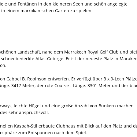
piele und Fontänen in den kleineren Seen und schön angelegte
 in einem marrokanischen Garten zu spielen.
r schönen Landschaft, nahe dem Marrakech Royal Golf Club und bie
schneebedeckte Atlas-Gebirge. Er ist der neueste Platz in Marake
ion.
on Cabbel B. Robinson entworfen. Er verfügt über 3 x 9-Loch Plätze
Länge: 3417 Meter, der rote Course - Länge: 3301 Meter und der bl
airways, leichte Hügel und eine große Anzahl von Bunkern machen
ndes sehr anspruchsvoll.
nellen Kasbah-Stil erbaute Clubhaus mit Blick auf den Platz und d
tmosphäre zum Entspannen nach dem Spiel.