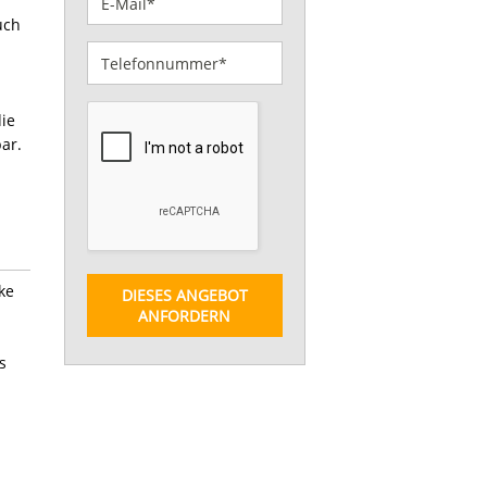
uch
ie
ar.
ke
DIESES ANGEBOT
ANFORDERN
s