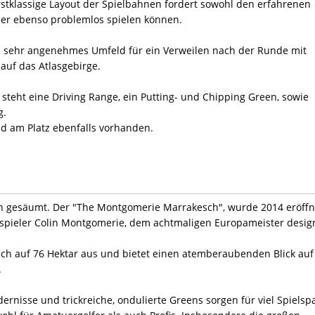
rstklassige Layout der Spielbahnen fordert sowohl den erfahrenen
 hier ebenso problemlos spielen können.
n sehr angenehmes Umfeld für ein Verweilen nach der Runde mit
 auf das Atlasgebirge.
teht eine Driving Range, ein Putting- und Chipping Green, sowie
g.
d am Platz ebenfalls vorhanden.
n gesäumt. Der "The Montgomerie Marrakesch", wurde 2014 eröffn
spieler Colin Montgomerie, dem achtmaligen Europameister design
sich auf 76 Hektar aus und bietet einen atemberaubenden Blick auf
.
ernisse und trickreiche, ondulierte Greens sorgen für viel Spielsp