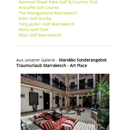
Fairmont Royal Palm Golf & Country Club
Assoufid Golf Course
The Montgomerie Marrakesch
Palm Golf Ourika
Tony Jacklin Golf Marrakesch
Noria Golf Club
Atlas Golf Marrakesch
Aus unserer Galerie -
Marokko Sonderangebot
Traumurlaub Marrakesch - Art Place