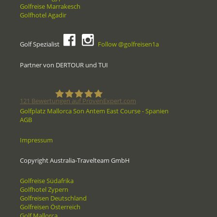
Golfreise Marrakesch
Golfhotel Agadir
Golf Spezialist
Follow @golfreisen1a
Partner von DERTOUR und TUI
121
Bewertungen auf ProvenExpert.com
Golfplatz Mallorca Son Antem East Course - Spanien
AGB
Golfreisen1a - Golfreisen vom
Impressum
Spezialisten
Copyright Australia-Travelteam GmbH
Golfreise Südafrika
Golfhotel Zypern
Golfreisen Deutschland
Golfreisen Österreich
Golf Mallorca