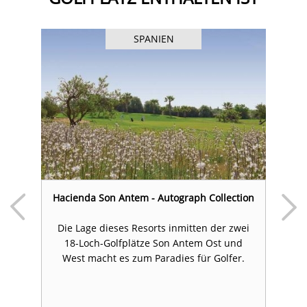
SPANIEN
ca
Hacienda Son Antem - Autograph Collection
T
Die Lage dieses Resorts inmitten der zwei
18-Loch-Golfplätze Son Antem Ost und
D
West macht es zum Paradies für Golfer.
M
te
en