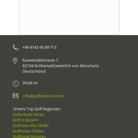
+49 8142 66 99 713
Karwendelstrasse 1,
82194 Gröbenzell (westlich von München)
Deutschland
05:04:14
info@golfreisen1a.com
Unsere Top Golf Regionen:
Golfurlaub Oman
Golf in Zypern
Golfreise Abu Dhabi
Golfreisen Türkei
Golfhotel Ägypten