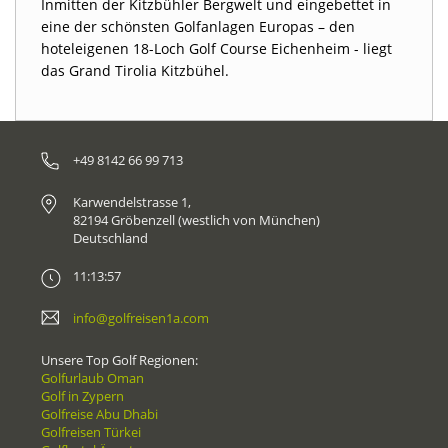
Inmitten der Kitzbühler Bergwelt und eingebettet in
eine der schönsten Golfanlagen Europas – den
hoteleigenen 18-Loch Golf Course Eichenheim - liegt
das Grand Tirolia Kitzbühel.
+49 8142 66 99 713
Karwendelstrasse 1,
82194 Gröbenzell (westlich von München)
Deutschland
11:13:57
info@golfreisen1a.com
Unsere Top Golf Regionen:
Golfurlaub Oman
Golf in Zypern
Golfreise Abu Dhabi
Golfreisen Türkei