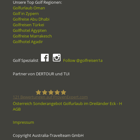
Unsere Top Golf Regionen:
Golfurlaub Oman
Golf in Zypern
Golfreise Abu Dhabi
Golfreisen Türkei
Golfhotel Ägypten
Golfreise Marrakesch
Golfhotel Agadir
Golf Spezialist
Follow @golfreisen1a
Partner von DERTOUR und TUI
121
Bewertungen auf ProvenExpert.com
Österreich Sonderangebot Golfurlaub im Dreiländer Eck - H
AGB
Golfreisen1a - Golfreisen vom
Impressum
Spezialisten
Copyright Australia-Travelteam GmbH