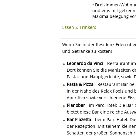
• Dreizimmer-Wohnung
und eins mit getrenn
Maximalbelegung von
Essen & Trinken:
Wenn Sie in der Residenz Eden über
und Getränke zu kosten!
Leonardo da Vinci
- Restaurant im
Dort können Sie die Mahlzeiten d
Pasta- und Hauptgerichte, sowie D
Pasta & Pizza
- Restaurant Bar bei
in der Nähe des Relax Pools und b
Aperitivo sowie verschiedene Eiss
Pianobar
- im Parc Hotel: Die Bar
bietet diese Bar eine reiche Aus
Bar Piazetta
- beim Parc Hotel: Di
der Rezeption. Mit seinem kleine
Schatten der großen Sonnenschir