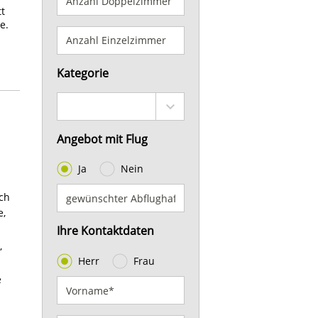
t
e.
Kategorie
n
Angebot mit Flug
Ja
Nein
ich
e,
Ihre Kontaktdaten
,
Herr
Frau
e