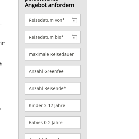
Angebot anfordern
,
itt
ch
m