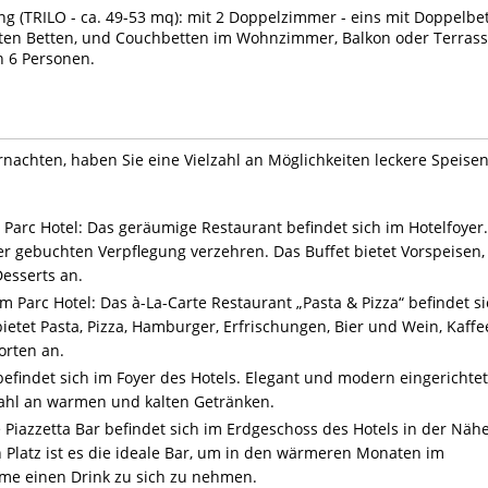
 (TRILO - ca. 49-53 mq): mit 2 Doppelzimmer - eins mit Doppelbet
ten Betten, und Couchbetten im Wohnzimmer, Balkon oder Terrass
 6 Personen.
nachten, haben Sie eine Vielzahl an Möglichkeiten leckere Speise
 Parc Hotel: Das geräumige Restaurant befindet sich im Hotelfoyer.
er gebuchten Verpflegung verzehren. Das Buffet bietet Vorspeisen,
esserts an.
m Parc Hotel: Das à-La-Carte Restaurant „Pasta & Pizza“ befindet s
ietet Pasta, Pizza, Hamburger, Erfrischungen, Bier und Wein, Kaffe
orten an.
 befindet sich im Foyer des Hotels. Elegant und modern eingerichtet
wahl an warmen und kalten Getränken.
e Piazzetta Bar befindet sich im Erdgeschoss des Hotels in der Näh
n Platz ist es die ideale Bar, um in den wärmeren Monaten im
me einen Drink zu sich zu nehmen.