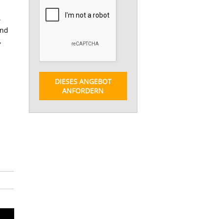
.
und
,
DIESES ANGEBOT
ANFORDERN