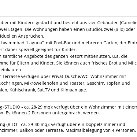
auber mit Kindern gedacht und besteht aus vier Gebäuden (Camelie
wei Etagen. Die Wohnungen haben einen (Studio), zwei (Bilo) oder
ividuellen Ansprüchen.
chwimmbad “Laguna”, mit Pool-Bar und mehreren Gärten, der Eintr
st daher speziell geeignet für Kinder.
 sämtliche Angebote des ganzen Resort mitbenutzen, u.a. die
e für Eltern und Kinder. Sie können auch frisches Brot und Mil
 einkaufen.
 Terrasse verfügen über Privat-Dusche/WC, Wohnzimmer mit
 Kochringen, Mikrowellenofen und Toaster, Geschirr, Töpfen und
hlen, Kühlschrank, Sat.TV und Klimaanlage.
 (STUDIO - ca. 28-29 mq): verfügt über ein Wohnzimmer mit eine
on. Es können 2 Personen untergebracht werden.
 (BILO - ca. 39-40 mq): verfügt über ein Doppelzimmer und
zimmer, Balkon oder Terrasse. Maximalbelegung von 4 Personen.