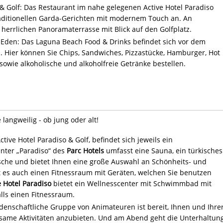
 & Golf: Das Restaurant im nahe gelegenen Active Hotel Paradiso
raditionellen Garda-Gerichten mit modernem Touch an. An
herrlichen Panoramaterrasse mit Blick auf den Golfplatz.
 Eden: Das Laguna Beach Food & Drinks befindet sich vor dem
. Hier können Sie Chips, Sandwiches, Pizzastücke, Hamburger, Hot
 sowie alkoholische und alkoholfreie Getränke bestellen.
langweilig - ob jung oder alt!
ctive Hotel Paradiso & Golf, befindet sich jeweils ein
nter „Paradiso“ des
Parc Hotels
umfasst eine Sauna, ein türkisches
sche und bietet Ihnen eine große Auswahl an Schönheits- und
es auch einen Fitnessraum mit Geräten, welchen Sie benutzen
e Hotel Paradiso
bietet ein Wellnesscenter mit Schwimmbad mit
ls einen Fitnessraum.
idenschaftliche Gruppe von Animateuren ist bereit, Ihnen und Ihre
tsame Aktivitäten anzubieten. Und am Abend geht die Unterhaltun