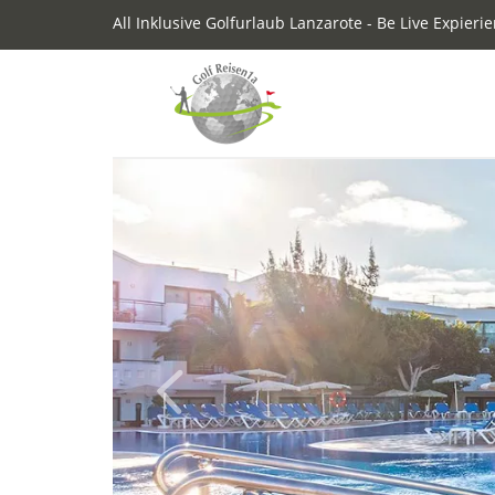
All Inklusive Golfurlaub Lanzarote - Be Live Expier
Previous