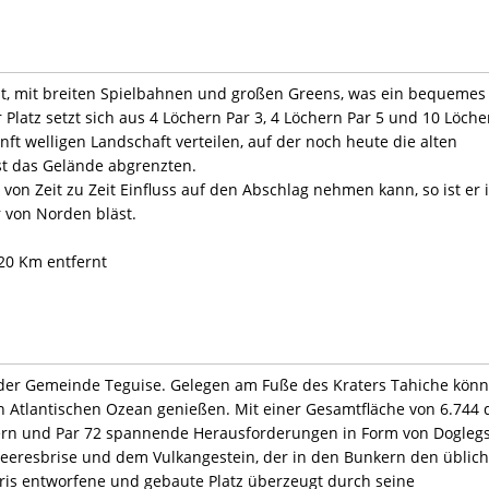
ignt, mit breiten Spielbahnen und großen Greens, was ein bequemes
r Platz setzt sich aus 4 Löchern Par 3, 4 Löchern Par 5 und 10 Löche
nft welligen Landschaft verteilen, auf der noch heute die alten
st das Gelände abgrenzten.
von Zeit zu Zeit Einfluss auf den Abschlag nehmen kann, so ist er 
r von Norden bläst.
 20 Km entfernt
in der Gemeinde Teguise. Gelegen am Fuße des Kraters Tahiche kön
en Atlantischen Ozean genießen. Mit einer Gesamtfläche von 6.744
chern und Par 72 spannende Herausforderungen in Form von Doglegs
Meeresbrise und dem Vulkangestein, der in den Bunkern den üblic
rris entworfene und gebaute Platz überzeugt durch seine