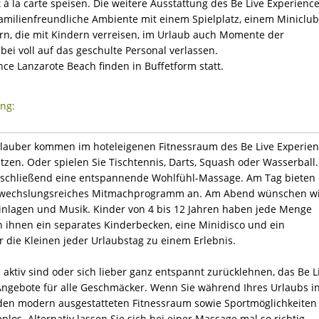
 la carte speisen. Die weitere Ausstattung des Be Live Experienc
familienfreundliche Ambiente mit einem Spielplatz, einem Miniclub
ern, die mit Kindern verreisen, im Urlaub auch Momente der
ei voll auf das geschulte Personal verlassen.
nce Lanzarote Beach finden in Buffetform statt.
ung:
vurlauber kommen im hoteleigenen Fitnessraum des Be Live Experie
itzen. Oder spielen Sie Tischtennis, Darts, Squash oder Wasserball.
schließend eine entspannende Wohlfühl-Massage. Am Tag bieten 
bwechslungsreiches Mitmachprogramm an. Am Abend wünschen w
inlagen und Musik. Kinder von 4 bis 12 Jahren haben jede Menge
ihnen ein separates Kinderbecken, eine Minidisco und ein
ür die Kleinen jeder Urlaubstag zu einem Erlebnis.
 aktiv sind oder sich lieber ganz entspannt zurücklehnen, das Be L
Angebote für alle Geschmäcker. Wenn Sie während Ihres Urlaubs i
 den modern ausgestatteten Fitnessraum sowie Sportmöglichkeiten
nlos. Alternativ lassen Sie sich bei einer Massage mal so richtig