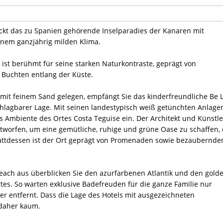
lockt das zu Spanien gehörende Inselparadies der Kanaren mit
nem ganzjährig milden Klima.
ist berühmt für seine starken Naturkontraste, geprägt von
 Buchten entlang der Küste.
 mit feinem Sand gelegen, empfängt Sie das kinderfreundliche Be L
hlagbarer Lage. Mit seinen landestypisch weiß getünchten Anlage
s Ambiente des Ortes Costa Teguise ein. Der Architekt und Künstle
tworfen, um eine gemütliche, ruhige und grüne Oase zu schaffen, 
tattdessen ist der Ort geprägt von Promenaden sowie bezaubernde
each aus überblicken Sie den azurfarbenen Atlantik und den gold
s. So warten exklusive Badefreuden für die ganze Familie nur
 entfernt. Dass die Lage des Hotels mit ausgezeichneten
daher kaum.