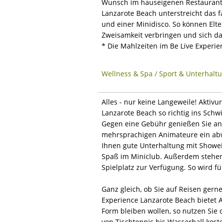
Wunsch im hauseigenen Restaurant à
Lanzarote Beach unterstreicht das 
und einer Minidisco. So können Elt
Zweisamkeit verbringen und sich dab
* Die Mahlzeiten im Be Live Experie
Wellness & Spa / Sport & Unterhalt
Alles - nur keine Langeweile! Akti
Lanzarote Beach so richtig ins Schw
Gegen eine Gebühr genießen Sie an
mehrsprachigen Animateure ein a
Ihnen gute Unterhaltung mit Showe
Spaß im Miniclub. Außerdem stehen 
Spielplatz zur Verfügung. So wird f
Ganz gleich, ob Sie auf Reisen gerne
Experience Lanzarote Beach bietet 
Form bleiben wollen, so nutzen Sie
von Tischtennis bis Wasserball koste