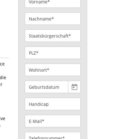
e
nce
die
ir
ive
n