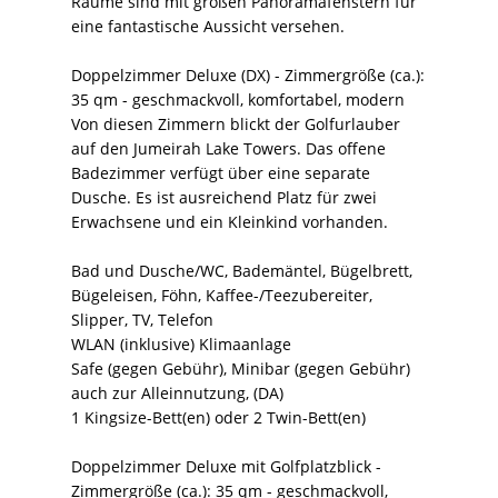
Räume sind mit großen Panoramafenstern für
eine fantastische Aussicht versehen.
Doppelzimmer Deluxe (DX) - Zimmergröße (ca.):
35 qm - geschmackvoll, komfortabel, modern
Von diesen Zimmern blickt der Golfurlauber
auf den Jumeirah Lake Towers. Das offene
Badezimmer verfügt über eine separate
Dusche. Es ist ausreichend Platz für zwei
Erwachsene und ein Kleinkind vorhanden.
Bad und Dusche/WC, Bademäntel, Bügelbrett,
Bügeleisen, Föhn, Kaffee-/Teezubereiter,
Slipper, TV, Telefon
WLAN (inklusive) Klimaanlage
Safe (gegen Gebühr), Minibar (gegen Gebühr)
auch zur Alleinnutzung, (DA)
1 Kingsize-Bett(en) oder 2 Twin-Bett(en)
Doppelzimmer Deluxe mit Golfplatzblick -
Zimmergröße (ca.): 35 qm - geschmackvoll,