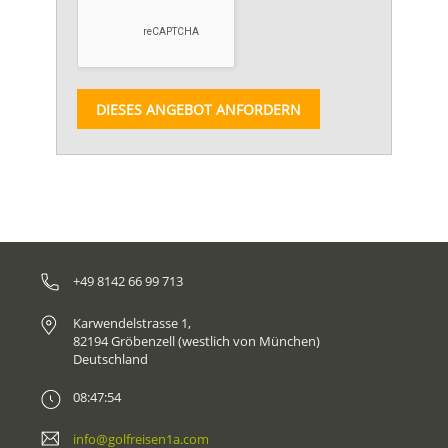
DIESES ANGEBOT ANFORDERN
+49 8142 66 99 713
Karwendelstrasse 1,
82194 Gröbenzell (westlich von München)
Deutschland
08:47:54
info@golfreisen1a.com