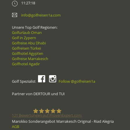
11:27:18
info@golfreisen1a.com
Unsere Top Golf Regionen:
Golfurlaub Oman
Golf in Zypern
Golfreise Abu Dhabi
Golfreisen Türkei
Golfhotel Ägypten
Golfreise Marrakesch
Golfhotel Agadir
Golf Spezialist
Follow @golfreisen1a
Partner von DERTOUR und TUI
121
Bewertungen auf ProvenExpert.com
Marokko Sonderangebot Marrakesch Original - Riad Alegria
AGB
Golfreisen1a - Golfreisen vom