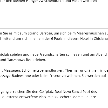
 für den kleinen Hunger zwischendurch und vielen weiteren
n Sie es mit zum Strand Barrosa, um sich beim Meeresrauschen z
hließend um sich in einem der 6 Pools in diesem Hotel in Chiclana
niclub spielen und neue Freundschaften schließen und am Abend
 und Tanzshows live erleben.
 mit Massagen, Schönheitsbehandlungen, Thermalrundgängen, in d
ssage-Badewanne oder beim Friseur verwöhnen. Sie werden auf
ng erreichen Sie den Golfplatz Real Novo Sancti Petri des
Ballesteros entworfene Platz mit 36 Löchern, damit Sie Ihre