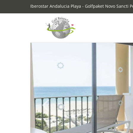
Iberostar Andalucia Playa - Golfpaket Novo Sancti P
Previous