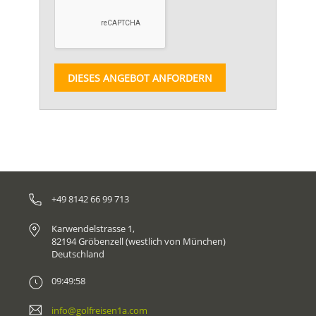
DIESES ANGEBOT ANFORDERN
+49 8142 66 99 713
Karwendelstrasse 1,
82194 Gröbenzell (westlich von München)
Deutschland
09:49:58
info@golfreisen1a.com