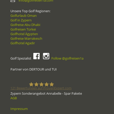
info@golfreisen1a.com
Unsere Top Golf Regionen:
Golfurlaub Oman
Golf in Zypern
Golfreise Abu Dhabi
Golfreisen Türkei
Golfhotel Ägypten
Golfreise Marrakesch
Golfhotel Agadir
Golf Spezialist
Follow @golfreisen1a
Partner von DERTOUR und TUI
121
Bewertungen auf ProvenExpert.com
Zypern Sonderangebot Annabelle - Spar Pakete
AGB
Golfreisen1a - Golfreisen vom
Impressum
Spezialisten