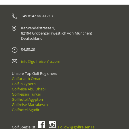
+49 8142 66 99 713
Karwendelstrasse 1,
82194 Gröbenzell (westlich von München)
Deutschland
04:30:28
info@golfreisen1a.com
Unsere Top Golf Regionen:
Golfurlaub Oman
Golf in Zypern
Golfreise Abu Dhabi
Golfreisen Türkei
Golfhotel Ägypten
Golfreise Marrakesch
Golfhotel Agadir
Golf Spezialist
Follow @golfreisen1a