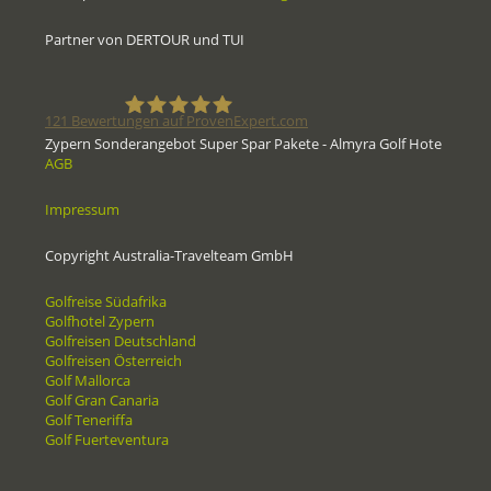
Partner von DERTOUR und TUI
121
Bewertungen auf ProvenExpert.com
Zypern Sonderangebot Super Spar Pakete - Almyra Golf Hote
AGB
Golfreisen1a - Golfreisen vom
Impressum
Spezialisten
Copyright Australia-Travelteam GmbH
Golfreise Südafrika
Golfhotel Zypern
Golfreisen Deutschland
Golfreisen Österreich
Golf Mallorca
Golf Gran Canaria
Golf Teneriffa
Golf Fuerteventura