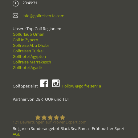
23:49:31
info@golfreisen1a.com
Unsere Top Golf Regionen:
Golfurlaub Oman
Golf in Zypern
Golfreise Abu Dhabi
Golfreisen Türkei
Golfhotel Ägypten
Golfreise Marrakesch
Golfhotel Agadir
Golf Spezialist
Follow @golfreisen1a
Partner von DERTOUR und TUI
121
Bewertungen auf ProvenExpert.com
Bulgarien Sonderangebot Black Sea Rama - Frühbucher-Spezi
AGB
Golfreisen1a - Golfreisen vom