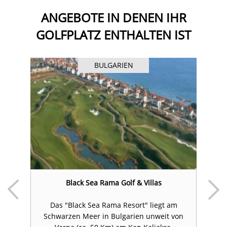
ANGEBOTE IN DENEN IHR
GOLFPLATZ ENTHALTEN IST
BULGARIEN
Black Sea Rama Golf & Villas
Das "Black Sea Rama Resort" liegt am
hr
Schwarzen Meer in Bulgarien unweit von
S