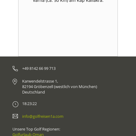
d
Varna (ca. 50 Km) am Kap Kaliakra.
U
nd
n
+49 8142 66 99 713
Karwendelstrasse 1,
82194 Gröbenzell (westlich von München)
Deutschland
18:23:22
info@golfreisen1a.com
Unsere Top Golf Regionen:
Golfurlaub Oman