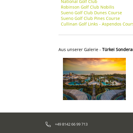
National Golf Club
Robinson Golf Club Nobilis
Sueno Golf Club Dunes Course
Sueno Golf Club Pines Course
Cullinan Golf Links - Aspendos Cour
Aus unserer Galerie -
Türkei Sondera
+49 8142 66 99 713