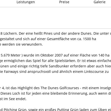
Leistungen
Preise
Galerie
18 Löchern. Der eine heißt Pines und der andere Dunes. Die unter 
gestaltet und sich auf einer Gesamtfläche von ca. 1500 ha
ze werden sie verwundern.
 5.679 Meter ) wurde im Oktober 2007 auf einer Fläche von 140 ha
e ermöglichen das Spiel für alle Spielstärken. Er ist etwas einfach
ddünen und einige richtig tiefe Sandbunker erfordern aber auch hie
Die Fairways sind anspruchsvoll und ähnlich einem Linkscourse zu
r 4, ist das Highlight des The Dunes Golfcourses - mit einem Inselg
ieses Loch ist für jeden eine bleibende Erinnerung, auch wenn d
st im See endet.
nd Pitching Grün, sowie ein großes Putting Grün laden zum Üben ei