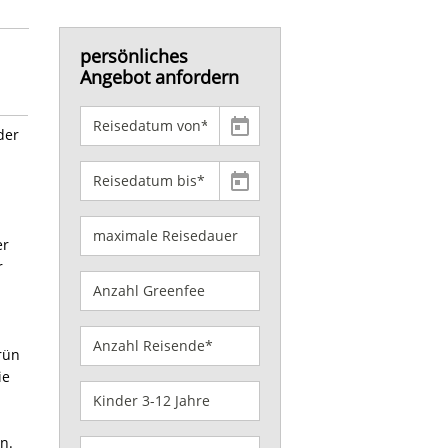
persönliches
Angebot anfordern
der
er
r
rün
ie
n.