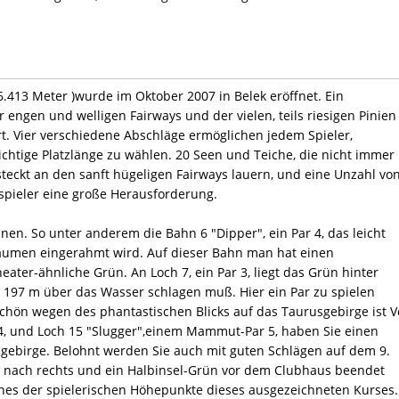
 6.413 Meter )wurde im Oktober 2007 in Belek eröffnet. Ein
 engen und welligen Fairways und der vielen, teils riesigen Pinien
ert. Vier verschiedene Abschläge ermöglichen jedem Spieler,
chtige Platzlänge zu wählen. 20 Seen und Teiche, die nicht immer
steckt an den sanft hügeligen Fairways lauern, und eine Unzahl vo
pspieler eine große Herausforderung.
nen. So unter anderem die Bahn 6 "Dipper", ein Par 4, das leicht
äumen eingerahmt wird. Auf dieser Bahn man hat einen
ater-ähnliche Grün. An Loch 7, ein Par 3, liegt das Grün hinter
197 m über das Wasser schlagen muß. Hier ein Par zu spielen
 Schön wegen des phantastischen Blicks auf das Taurusgebirge ist 
r 4, und Loch 15 "Slugger",einem Mammut-Par 5, haben Sie einen
sgebirge. Belohnt werden Sie auch mit guten Schlägen auf dem 9.
g nach rechts und ein Halbinsel-Grün vor dem Clubhaus beendet
Eines der spielerischen Höhepunkte dieses ausgezeichneten Kurses.